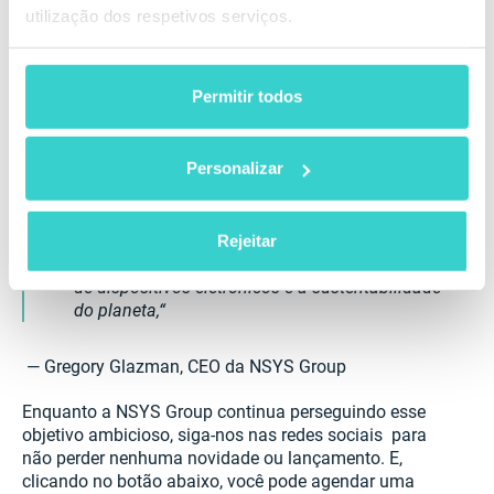
A empresa busca criar um futuro mais tecnológico e
utilização dos respetivos serviços.
sustentável, oferecendo soluções para processamento
preciso e eficiente de dispositivos. Nossas
ferramentas de software e robóticas ajudam os
Permitir todos
negócios de todo o mundo a fornecer serviços
confiáveis e estender a vida útil dos smartphones.
Personalizar
Comprar dispositivos usados deve ser algo
conveniente e transparente tanto para
empresas quanto para os consumidores finais.
Rejeitar
Desenvolvemos ferramentas que tornam isso
possível, contribuindo para a economia circular
de dispositivos eletrônicos e a sustentabilidade
do planeta,
— Gregory Glazman, CEO da NSYS Group
Enquanto a NSYS Group continua perseguindo esse
objetivo ambicioso, siga-nos nas redes sociais para
não perder nenhuma novidade ou lançamento. E,
clicando no botão abaixo, você pode agendar uma