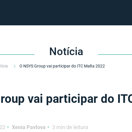
Notícia
tícia
O NSYS Group vai participar do ITC Malta 2022
oup vai participar do IT
022
Xenia Pavlova
3 min de leitura