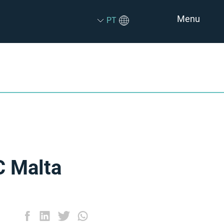
Menu
PT
C Malta