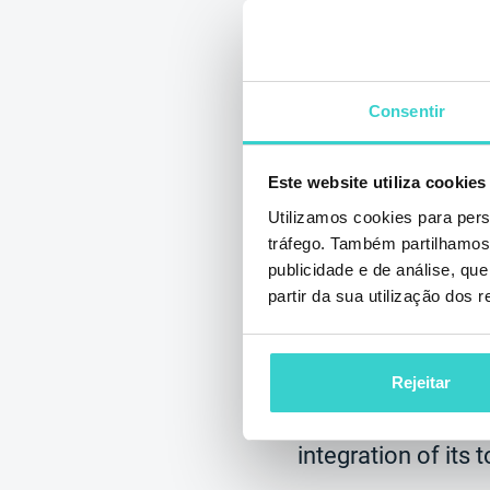
7 Benefits tha
Consentir
obtain with t
integration o
Este website utiliza cookies
Utilizamos cookies para pers
quarta-feira 04 maio 
tráfego. Também partilhamos 
NSYS Group Team
publicidade e de análise, q
The recommerce o
partir da sua utilização dos 
growing really fa
has decided to ma
Rejeitar
trade-in easier for
online and offline
integration of its t