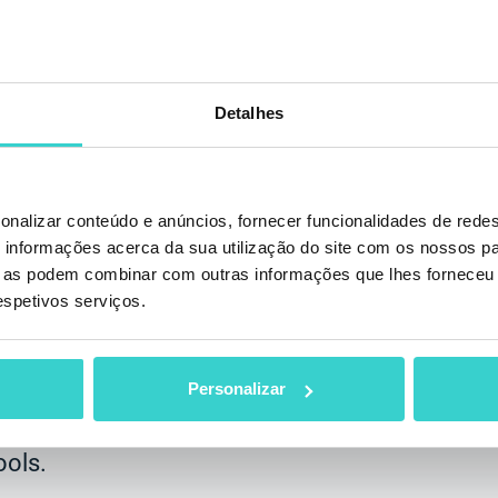
t you will
A NSYS Group
Detalhes
he new
na Sérvia!
f NSYS tools
segunda-feira 18 abri
onalizar conteúdo e anúncios, fornecer funcionalidades de redes
2022
A NSYS Group est
informações acerca da sua utilização do site com os nossos pa
sua presença na
ue as podem combinar com outras informações que lhes forneceu 
f used phones is
novo escritório na
respetivos serviços.
st and NSYS Group
3 min de leitura
ke the process of
Personalizar
 all companies,
, through a new
ools.