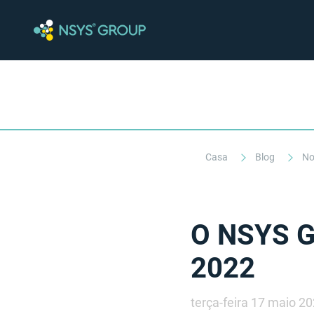
Casa
Blog
No
O NSYS Gr
2022
terça-feira 17 maio 2