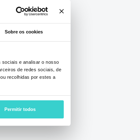
 está agora
Sobre os cookies
l 2022
Xenia Pavlova
 sociais e analisar o nosso
á expandindo a
rceiros de redes sociais, de
 Europa com um
ou recolhidas por estes a
 Sérvia.
Permitir todos