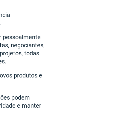
ncia
.
ar pessoalmente
stas, negociantes,
projetos, todas
es.
ovos produtos e
uções podem
vidade e manter