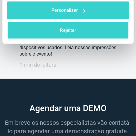
Personalizar
segunda-feira 10 fevereiro 2025
NSYS Group Team
Em fevereiro, nossa equipe participou da
Rejeitar
Circular Markets para discutir o
desenvolvimento sustentável do setor de
dispositivos usados. Leia nossas impressões
sobre o evento!
1 min de leitura
Agendar uma DEMO
Em breve os nossos especialistas vão contatá-
lo para agendar uma demonstração gratuita.