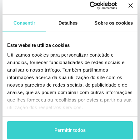
sexta-feira 21 fevereiro 2025
NSYS Group Team
Junte-se à equipe da NSYS na GSMX
Consentir
Detalhes
Sobre os cookies
Barcelona 2025, de 3 a 6 de março, e
descubra como nossas soluções podem
impulsionar o crescimento do seu negócio.
Este website utiliza cookies
1 min de leitura
Utilizamos cookies para personalizar conteúdo e
anúncios, fornecer funcionalidades de redes sociais e
analisar o nosso tráfego. Também partilhamos
informações acerca da sua utilização do site com os
nossos parceiros de redes sociais, de publicidade e de
análise, que as podem combinar com outras informações
que lhes forneceu ou recolhidas por estes a partir da sua
utilização dos respetivos serviços.
Impressões da NSYS Group
Permitir todos
sobre a Circular Markets 2025