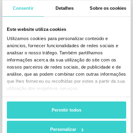
Consentir
Detalhes
Sobre os cookies
Este website utiliza cookies
Utilizamos cookies para personalizar conteúdo e
anúncios, fornecer funcionalidades de redes sociais e
analisar o nosso tráfego. Também partilhamos
Reflexões sobre a Expo Mobile
informações acerca da sua utilização do site com os
2023
nossos parceiros de redes sociais, de publicidade e de
análise, que as podem combinar com outras informações
quinta-feira 13 julho 2023
que lhes forneceu ou recolhidas por estes a partir da sua
Arina Zhuravel
utilização dos respetivos serviços.
O último dia da Expo Mobile 2023 chegou ao
fim, e temos muito a dizer a este respeito.
Continue lendo para conhecer nossas
Permitir todos
impressões!
3 min de leitura
Personalizar