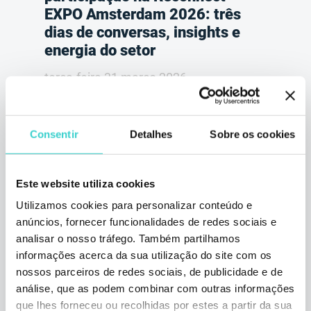
EXPO Amsterdam 2026: três
dias de conversas, insights e
energia do setor
terça-feira 31 março 2026
NSYS Group Team
Uma retrospetiva da experiência do NSYS
Group na Reconnect EXPO 2026: insights do
Consentir
Detalhes
Sobre os cookies
setor, conversas francas, demonstrações
práticas de robôs e as reflexões do CEO
Gregory Glazman sobre os próximos
Este website utiliza cookies
caminhos do processamento de dispositivos
e da eletrônica circular.
Utilizamos cookies para personalizar conteúdo e
anúncios, fornecer funcionalidades de redes sociais e
1 min de leitura
analisar o nosso tráfego. Também partilhamos
informações acerca da sua utilização do site com os
nossos parceiros de redes sociais, de publicidade e de
análise, que as podem combinar com outras informações
que lhes forneceu ou recolhidas por estes a partir da sua