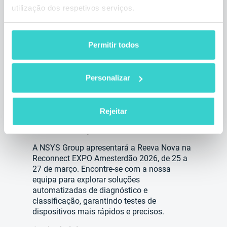
utilização dos respetivos serviços.
Permitir todos
NSYS Group na Reconnect EXPO
Personalizar
Amesterdão 2026 – Descubra a
Reeva Nova
Rejeitar
sábado 28 março 2026
NSYS Group Team
A NSYS Group apresentará a Reeva Nova na
Reconnect EXPO Amesterdão 2026, de 25 a
27 de março. Encontre-se com a nossa
equipa para explorar soluções
automatizadas de diagnóstico e
classificação, garantindo testes de
dispositivos mais rápidos e precisos.