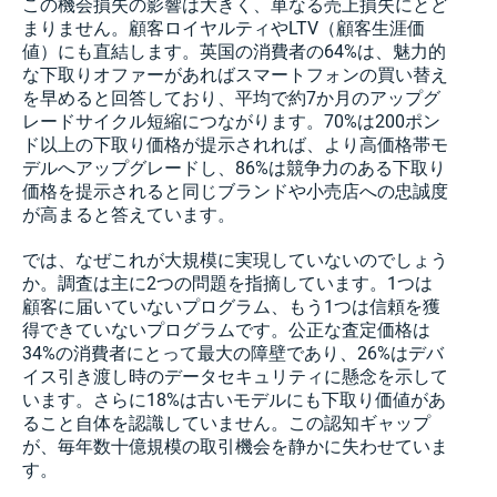
この機会損失の影響は大きく、単なる売上損失にとど
まりません。顧客ロイヤルティやLTV（顧客生涯価
値）にも直結します。英国の消費者の64%は、魅力的
な下取りオファーがあればスマートフォンの買い替え
を早めると回答しており、平均で約7か月のアップグ
レードサイクル短縮につながります。70%は200ポン
ド以上の下取り価格が提示されれば、より高価格帯モ
デルへアップグレードし、86%は競争力のある下取り
価格を提示されると同じブランドや小売店への忠誠度
が高まると答えています。
では、なぜこれが大規模に実現していないのでしょう
か。調査は主に2つの問題を指摘しています。1つは
顧客に届いていないプログラム、もう1つは信頼を獲
得できていないプログラムです。公正な査定価格は
34%の消費者にとって最大の障壁であり、26%はデバ
イス引き渡し時のデータセキュリティに懸念を示して
います。さらに18%は古いモデルにも下取り価値があ
ること自体を認識していません。この認知ギャップ
が、毎年数十億規模の取引機会を静かに失わせていま
す。