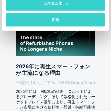
関連記事
カスタム化
拒否
2026年に再生スマートフォン
が主流になる理由
木曜日 14 5月 2026
NSYS Group Team
2026年には、AI駆動の診断、ロボットによ
るグレーディング、そして厳格化されたマー
ケットプレイス基準により、再生スマートフ
ォン市場における信頼性・品質・持続可能性