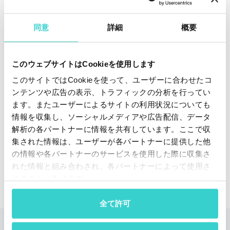
同意
詳細
概要
このウェブサイトはCookieを使用します
このサイトではCookieを使って、ユーザーに合わせたコ
NSYS Buybackで、各端末の外観および機能状態
ンテンツや広告の表示、トラフィックの分析を行ってい
に基づいた正確な下取り価格を再流通ビジネスお
ます。またユーザーによるサイトの利用状況についても
よびスマートフォン販売店向けに提供します
情報を収集し、ソーシャルメディアや広告配信、データ
解析の各パートナーに情報を共有しています。ここで収
デモを予定する
集された情報は、ユーザーが各パートナーに提供した他
の情報や各パートナーのサービスを使用した際に収集さ
れた情報と組み合わされ、各パートナーによって使用さ
れることがあります。
全て許可