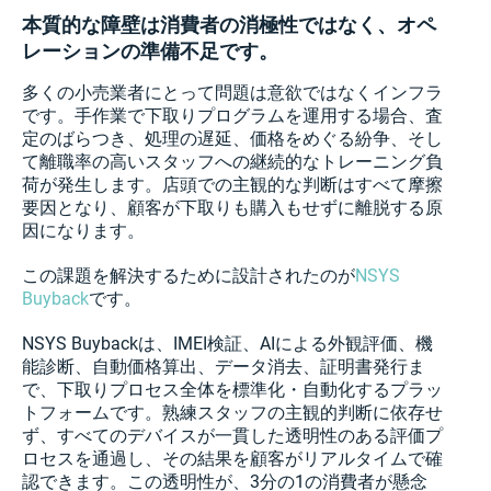
本質的な障壁は消費者の消極性ではなく、オペ
レーションの準備不足です。
多くの小売業者にとって問題は意欲ではなくインフラ
です。手作業で下取りプログラムを運用する場合、査
定のばらつき、処理の遅延、価格をめぐる紛争、そし
て離職率の高いスタッフへの継続的なトレーニング負
荷が発生します。店頭での主観的な判断はすべて摩擦
要因となり、顧客が下取りも購入もせずに離脱する原
因になります。
この課題を解決するために設計されたのが
NSYS
Buyback
です。
NSYS Buybackは、IMEI検証、AIによる外観評価、機
能診断、自動価格算出、データ消去、証明書発行ま
で、下取りプロセス全体を標準化・自動化するプラッ
トフォームです。熟練スタッフの主観的判断に依存せ
ず、すべてのデバイスが一貫した透明性のある評価プ
ロセスを通過し、その結果を顧客がリアルタイムで確
認できます。この透明性が、3分の1の消費者が懸念