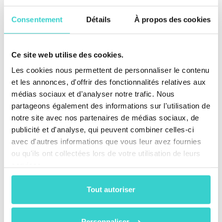
des fournisseurs et les statistiques de défauts. Vous
pouvez facilement suivre votre activité et planifier
Consentement
Détails
À propos des cookies
l'achat de nouveaux appareils auprès des fournisseurs
les plus fiables.
Ce site web utilise des cookies.
Lisez également notre article de blog sur les
tests
d'appareils mobiles d'occasion
.
Les cookies nous permettent de personnaliser le contenu
et les annonces, d'offrir des fonctionnalités relatives aux
médias sociaux et d'analyser notre trafic. Nous
partageons également des informations sur l'utilisation de
notre site avec nos partenaires de médias sociaux, de
publicité et d'analyse, qui peuvent combiner celles-ci
avec d'autres informations que vous leur avez fournies
ou qu'ils ont collectées lors de votre utilisation de leurs
services.
Tout autoriser
Personnaliser