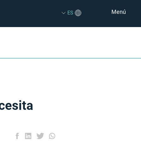
Menú
ES
cesita