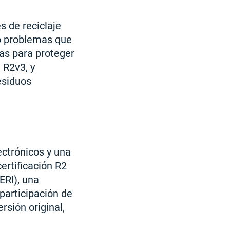
s de reciclaje
o problemas que
das para proteger
 R2v3, y
esiduos
lectrónicos y una
ertificación R2
ERI), una
 participación de
rsión original,