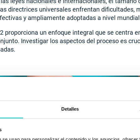
las leyes nacionales e internacionales, el tamaño
 las directrices universales enfrentan dificultades, 
fectivas y ampliamente adoptadas a nivel mundial
R2 proporciona un enfoque integral que se centra e
onjunto. Investigar los aspectos del proceso es cruc
uadas.
Detalles
s
b se usan para personalizar el contenido y los anuncios, ofrecer