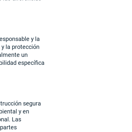
 responsable y la
 y la protección
palmente un
bilidad específica
strucción segura
biental y en
onal. Las
 partes