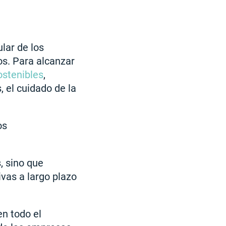
lar de los
os. Para alcanzar
ostenibles
,
 el cuidado de la
os
, sino que
vas a largo plazo
en todo el