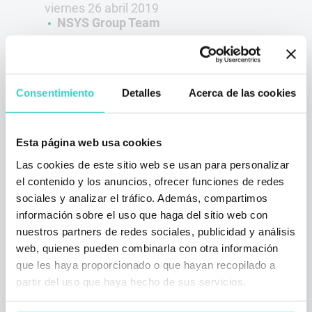
viernes 26 abril 2019
NSYS Group Team
La semana pasada, el equipo de NSYS
GROUP participó en la exposición de Mobile
Electronics en Hong Kong. Más de 3600
expositores de más de 200 países asistieron
Consentimiento
Detalles
Acerca de las cookies
a AsiaWorld-Expo para visitar a fabricantes y
otros proveedores de China y de toda Asia.
Esta página web usa cookies
3 min de lectura
Las cookies de este sitio web se usan para personalizar
el contenido y los anuncios, ofrecer funciones de redes
sociales y analizar el tráfico. Además, compartimos
información sobre el uso que haga del sitio web con
nuestros partners de redes sociales, publicidad y análisis
web, quienes pueden combinarla con otra información
que les haya proporcionado o que hayan recopilado a
partir del uso que haya hecho de sus servicios.