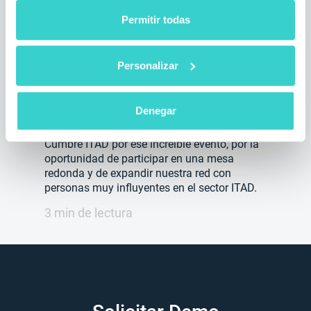
NSYS GROUP en la Cumbre
Permitir todas
ITAD de Miami, 2019
martes 09 abril 2019
Personalizar
NSYS Group Team
NSYS GROUP participó como expositor y
Denegar
orador en la Cumbre ITAD 2019 en Miami.
Nos gustaría agradecer al equipo de la
Cumbre ITAD por ese increíble evento, por la
oportunidad de participar en una mesa
redonda y de expandir nuestra red con
personas muy influyentes en el sector ITAD.
3 min de lectura