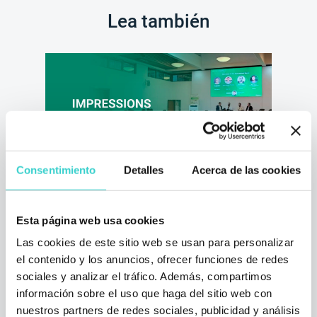
Lea también
Consentimiento
Detalles
Acerca de las cookies
Impresiones de NSYS Group
sobre Retech Days Europe 2025
Esta página web usa cookies
Las cookies de este sitio web se usan para personalizar
lunes 26 mayo 2025
el contenido y los anuncios, ofrecer funciones de redes
NSYS Group Team
sociales y analizar el tráfico. Además, compartimos
Lee nuestras reflexiones sobre este evento
información sobre el uso que haga del sitio web con
inspirador y nuestra experiencia presentando
nuestros partners de redes sociales, publicidad y análisis