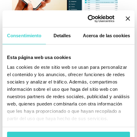
Consentimiento
Detalles
Acerca de las cookies
¿Cómo Automatizará NSYS Diagnostics tu
Flujo de Trabajo?
Esta página web usa cookies
Una vez configurado NSYS Diagnostics, tus pruebas
Las cookies de este sitio web se usan para personalizar
se optimizan con una supervisión mínima. Puedes
el contenido y los anuncios, ofrecer funciones de redes
personalizar el flujo de trabajo según las necesidades
sociales y analizar el tráfico. Además, compartimos
de tu negocio y adaptarlo a medida que tu empresa
información sobre el uso que haga del sitio web con
crece. NSYS Diagnostics se adapta sin esfuerzo,
nuestros partners de redes sociales, publicidad y análisis
mejorando la eficiencia en las pruebas en almacenes
web, quienes pueden combinarla con otra información
sin ajustes complejos. La solución optimiza los
procesos actuales y crea una base para un
que les haya proporcionado o que hayan recopilado a
crecimiento y eficiencia a largo plazo.
partir del uso que haya hecho de sus servicios.
Además de las pruebas automatizadas, NSYS
Diagnostics ofrece monitoreo avanzado y análisis,