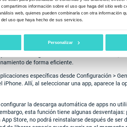
es una opción intermedia que ofrece lo mejor de
s, compartimos información sobre el uso que haga del sitio web 
almacenamiento pero conserva los datos de la app
 análisis web, quienes pueden combinarla con otra información q
cumentos y progreso (por ejemplo, en juegos). Al re
r del uso que haya hecho de sus servicios.
nterior, lo que mejora la experiencia del usuario.
la Función Descargar App en iPhone
Personalizar
e pueden descargar manual o automáticamente, lo
namiento de forma eficiente.
licaciones específicas desde Configuración > Gen
iPhone. Allí, al seleccionar una app, aparece la 
configurar la descarga automática de apps no util
 embargo, esta función tiene algunas desventajas: p
a App Store, no podrá reinstalarse después de ser 