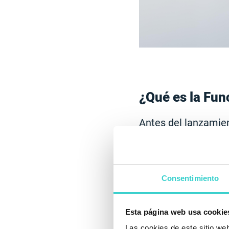
¿Qué es la Fun
Antes del lanzamien
solo podía estar ins
ocupan espacio en 
información, lo que
Eliminar una app si
Consentimiento
eliminan de forma 
vuelve a instalar, 
Esta página web usa cookie
Las cookies de este sitio we