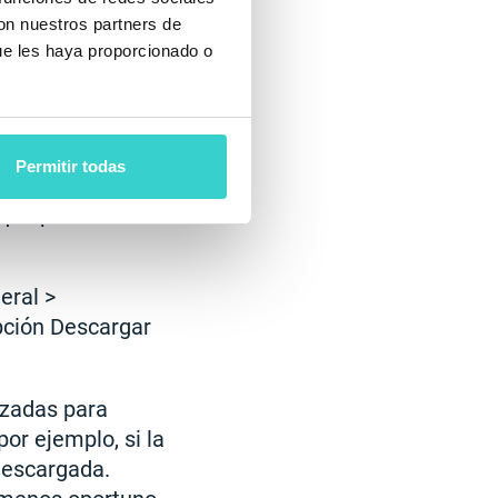
 ambos mundos.
con nuestros partners de
, como
ue les haya proporcionado o
instalarla, la app
Permitir todas
 que permite
eral >
opción Descargar
izadas para
or ejemplo, si la
descargada.