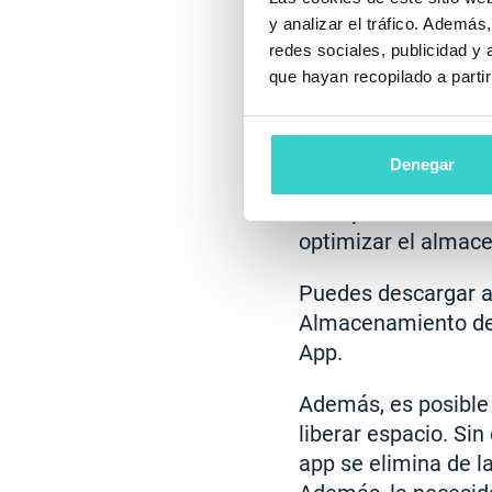
Descargar una app 
y analizar el tráfico. Ademá
Libera espacio de 
redes sociales, publicidad y
configuraciones, do
que hayan recopilado a parti
vuelve a su estado a
Cómo Activar 
Denegar
Las aplicaciones s
optimizar el almace
Puedes descargar ap
Almacenamiento del 
App.
Además, es posible 
liberar espacio. Sin
app se elimina de l