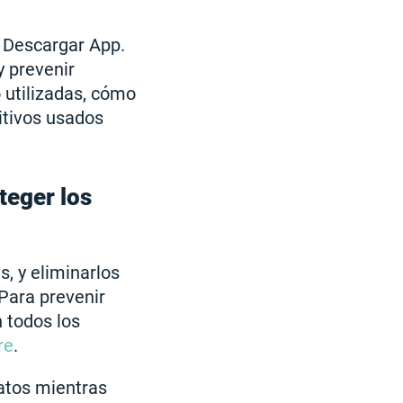
n Descargar App.
y prevenir
 utilizadas, cómo
itivos usados
teger los
, y eliminarlos
Para prevenir
 todos los
re
.
atos mientras