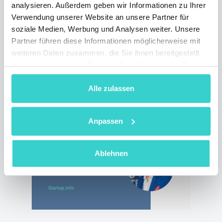
vor
analysieren. Außerdem geben wir Informationen zu Ihrer
Verwendung unserer Website an unsere Partner für
Montag 17 Mai 2021
soziale Medien, Werbung und Analysen weiter. Unsere
NSYS Group Team
Partner führen diese Informationen möglicherweise mit
NSYS Autograding ist ein Vorreiter der
weiteren Daten zusammen, die Sie ihnen bereitgestellt
Innovation. Jetzt können Sie kosmetische
haben oder die sie im Rahmen Ihrer Nutzung der Dienste
Zustände automatisch mithilfe der
gesammelt haben.
künstlichen Intelligenz bewerten.
Alle zulassen
3 min lesen
Anpassen
Ablehnen