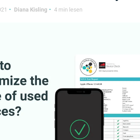
021
Diana Kisling
4 min lesen