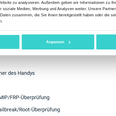
Website zu analysieren. Außerdem geben wir Informationen zu I
ie mit der Zertifizierung?
r soziale Medien, Werbung und Analysen weiter. Unsere Partner
 Daten zusammen, die Sie ihnen bereitgestellt haben oder die s
n.
t zu einem etablierten Qualitätszeichen geworden, 
t. Testberichte und Etiketten mit diesem Zeichen 
d das Vertrauen zu den entsprechenden Waren.
Anpassen
lten Sie Information über alle Parameter der Hand
mer des Handys
FMIP/FRP-Überprüfung
ailbreak/Root-Überprüfung