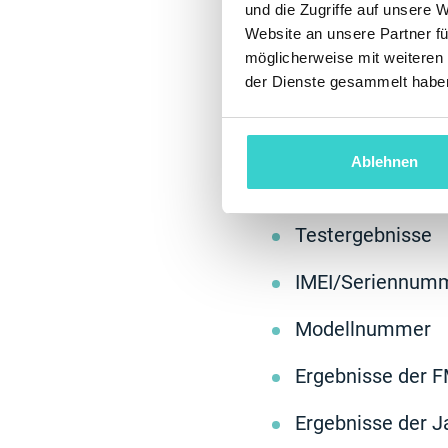
und die Zugriffe auf unsere 
Was bekommen S
Website an unsere Partner fü
möglicherweise mit weiteren
der Dienste gesammelt habe
“NSYS Certified” is
der Welt bekannt is
den Handelswert un
Ablehnen
Testen Sie und erha
Testergebnisse
IMEI/Seriennum
Modellnummer
Ergebnisse der 
Ergebnisse der J