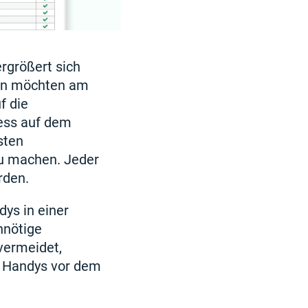
rgrößert sich
ern möchten am
f die
ness auf dem
sten
zu machen. Jeder
rden.
dys in einer
nnötige
vermeidet,
r Handys vor dem