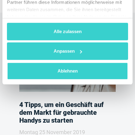
Partner führen diese Informationen möglicherweise mit
weiteren Daten zusammen, die Sie ihnen bereitgestellt
haben oder die sie im Rahmen Ihrer Nutzung der Dienste
gesammelt haben.
Lesen Sie auch
Alle zulassen
Anpassen
Ablehnen
4 Tipps, um ein Geschäft auf
dem Markt für gebrauchte
Handys zu starten
Montag 25 November 2019