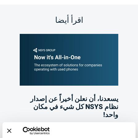
اقرأ أيضا
يسعدنا، أن نعلن أخيراً عن إصدار
نظام NSYS كل شيء في مكان
واحد!
الاثنين 12 يوليو 2021
NSYS Group Team
NSYS كل شيء في مكان واحد هو سيقوم على