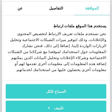
تغيير قواعد اللعبة في مجال الأجهزة المحمولة
الموافقة
التفاصيل
عن
المستعملة، حيث سيساعد على أتمتة وتعزيز
سلسلة معالجة الهواتف المستعملة بأكملها.
1 دقيقة للقراءة
يستخدم هذا الموقع ملفات ارتباط
نحن نستخدم ملفات تعريف الارتباط لتخصيص المحتوى
والإعلانات، وذلك لتوفير ميزات الشبكات الاجتماعية وتحليل
الزيارات الواردة إلينا. إضافةً إلى ذلك، فنحن نشارك
المعلومات حول استخدامك لموقعنا مع شركائنا من الشبكات
الاجتماعية وشركاء الإعلانات وتحليل البيانات الذين يمكنهم
إضافة هذه المعلومات إلى معلومات أخرى تقدمها لهم أو
معلومات أخرى يحصلون عليها من استخدامك لخدماتهم.
تم تحديث شهادة ADISA الخاصة بنا
السماح للكل
الجمعة 09 يوليو 2021
NSYS Group Team
تكييف