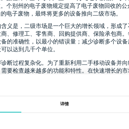
收。个别州的电子废物规定提高了电子废物回收的公
们的电子废物，最终将更多的设备推向二级市场。
的含义是，二级市场是一个巨大的增长领域，形成了
发商、修理工、零售商、回购提供商、保险承包商。
设备的准确性，以最小的错误量；减少诊断多个设备
天可以达到几千个单位。
得诊断过程复杂化。为了重新利用二手移动设备并向
，需要检查越来越多的功能和特性。在快速增长的市
件解决方案尤为重要。它可以帮助您脱颖而出，赢得
择。
是一个快速安装且易于使用的移动诊断和数据擦除软
详情
hone还是三星Galaxy手机，我们的软件都可以诊
脑。它提供超过60项功能自动化和用户辅助测试
除方法
符合GDPR，并允许根据
NIST
、ADISA、R