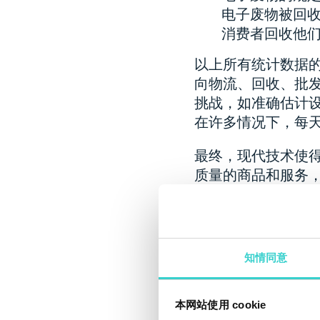
电子废物被回
消费者回收他
以上所有统计数据
向物流、回收、批
挑战，如准确估计
在许多情况下，每
最终，现代技术使
质量的商品和服务
的全面设备诊断软
户的首选和最佳选
NSYS Diagnostics
知情同意
论您主要处理苹果iP
设备，甚至是平板电
面的检查。NSYS
擦
本网站使用 cookie