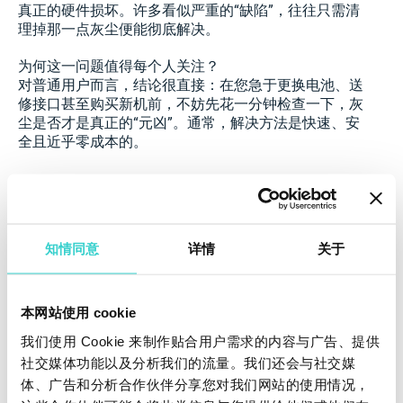
真正的硬件损坏。许多看似严重的“缺陷”，往往只需清
理掉那一点灰尘便能彻底解决。
为何这一问题值得每个人关注？
对普通用户而言，结论很直接：在您急于更换电池、送
修接口甚至购买新机前，不妨先花一分钟检查一下，灰
尘是否才是真正的“元凶”。通常，解决方法是快速、安
全且近乎零成本的。
从我们与二手市场企业的合作经验来看，认识到充电口
的这一“隐藏作用”，能显著提升检测流程的准确性，减
知情同意
详情
关于
少不必要的设备报废，并维护客户信任。那些将接口检
查纳入标准流程的客户，普遍反馈测试误判率下降、处
理周期缩短、设备转售价值也得到更好保障。
本网站使用 cookie
结论
我们使用 Cookie 来制作贴合用户需求的内容与广告、提供
脏污的充电口，问题虽小，影响却远不止于一次失败的
社交媒体功能以及分析我们的流量。我们还会与社交媒
充电。它不仅困扰着个人用户，更在二手市场中制造着
体、广告和分析合作伙伴分享您对我们网站的使用情况，
不必要的检测障碍与价值折损。