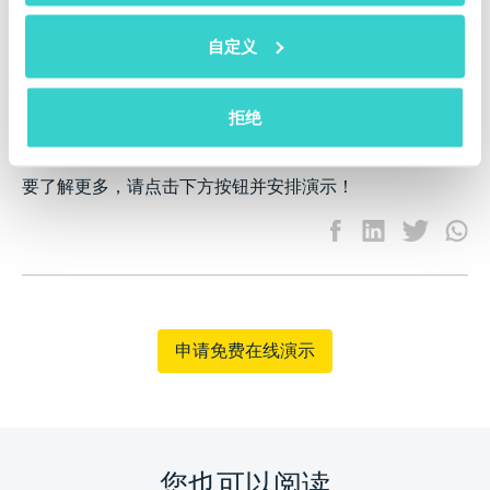
总而言之，对于经营二手设备的人来说，手机拍卖可能
自定义
是一个极佳的选择。为了确保您购买的是高质量商品，
请使用
NSYS Diagnostics
测试软件。它能够检测超过
100种缺陷，包括非原装的零件，并检查设备是否丢
拒绝
失、被盗或有任何未结余额。该软件非常适合批发商、
零售商、翻新商、维修中心等。
要了解更多，请点击下方按钮并安排演示！
申请免费在线演示
您也可以阅读