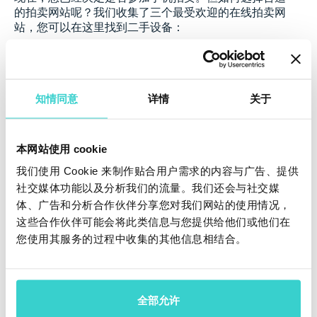
的拍卖网站呢？我们收集了三个最受欢迎的在线拍卖网
站，您可以在这里找到二手设备：
eBay
B-Stock
知情同意
详情
关于
AT&T
GSMGOAUCTION
本网站使用 cookie
我们使用 Cookie 来制作贴合用户需求的内容与广告、提供
Aucnet
社交媒体功能以及分析我们的流量。我们还会与社交媒
T-Mobile
体、广告和分析合作伙伴分享您对我们网站的使用情况，
这些合作伙伴可能会将此类信息与您提供给他们或他们在
但不要局限于在线选项。在您所在地区寻找一些线下活
您使用其服务的过程中收集的其他信息相结合。
动，以结识社区和靠近您的供应商。
此外，请查看我们2024年
最佳二手机市场
名单。
全部允许
总结