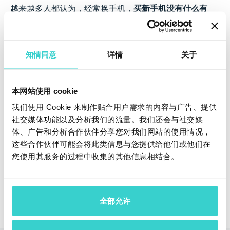
越来越多人都认为，经常换手机，
买新手机没有什么有
意
。即使新手机有新功能，每年买1000美元的新手机
没有现实的意义。
手机市场显出新的趋势，即购买物美价廉的二手手机，
知情同意
详情
关于
而同时享受高水平客户服务和更长保修期。
如果您在找办法怎么提高您的营业利润，提高二手手机
本网站使用 cookie
的检查准确性:
我们使用 Cookie 来制作贴合用户需求的内容与广告、提供
开始使用正确的诊断解决方案
。
社交媒体功能以及分析我们的流量。我们还会与社交媒
体、广告和分析合作伙伴分享您对我们网站的使用情况，
这些合作伙伴可能会将此类信息与您提供给他们或他们在
您使用其服务的过程中收集的其他信息相结合。
申请免费在线演示
全部允许