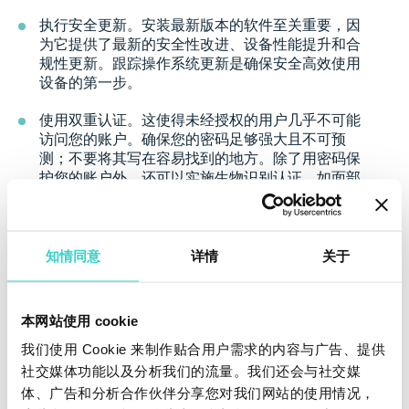
执行安全更新。安装最新版本的软件至关重要，因
为它提供了最新的安全性改进、设备性能提升和合
规性更新。跟踪操作系统更新是确保安全高效使用
设备的第一步。
使用双重认证。这使得未经授权的用户几乎不可能
访问您的账户。确保您的密码足够强大且不可预
测；不要将其写在容易找到的地方。除了用密码保
护您的账户外，还可以实施生物识别认证，如面部
识别或指纹识别。
对手机上的数据进行加密。为了保护个人信息，请
启用设备加密，将数据转换为编码格式。解密密钥
知情同意
详情
关于
将允许访问文件和应用程序，防止未经授权的人访
问信息。
本网站使用 cookie
如何批量购买翻新手机？
我们使用 Cookie 来制作贴合用户需求的内容与广告、提供
如果您经营二手机业务并批量购买翻新手机，您需要确
社交媒体功能以及分析我们的流量。我们还会与社交媒
保在购买前仔细测试这些设备。全面的诊断对评估设备
体、广告和分析合作伙伴分享您对我们网站的使用情况，
状态和定价至关重要。此外，测试证书还可以用于提高