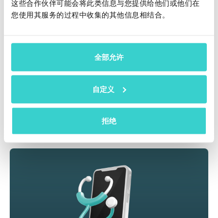
这些合作伙伴可能会将此类信息与您提供给他们或他们在
客户信任度并提供更长的保修期。
您使用其服务的过程中收集的其他信息相结合。
NSYS Diagnostics 是一款用于移动设备测试的软件，
可以帮助您确保库存的高质量并降低退货率。该解决方
案执行超过 60 项测试，以检测 100 多个硬件缺陷。对
全部允许
于每台处理过的设备，NSYS Diagnostics 都会提供包
含每次测试结果的证书。
自定义
点击下面的按钮，试用 NSYS Diagnostics 为您的业务
服务吧！
拒绝