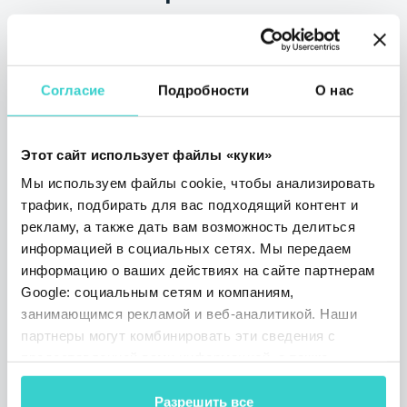
понедельник 14 июля 2025
NSYS Group Team
В июле мы приняли участие в
Согласие
Подробности
О нас
MobileDisrupt и презентовали робота
Reeva. Делимся впечатлениями и
основными выводами с мероприятия!
Этот сайт использует файлы «куки»
1 мин. на чтение
Мы используем файлы cookie, чтобы анализировать
трафик, подбирать для вас подходящий контент и
рекламу, а также дать вам возможность делиться
информацией в социальных сетях. Мы передаем
информацию о ваших действиях на сайте партнерам
Google: социальным сетям и компаниям,
занимающимся рекламой и веб-аналитикой. Наши
партнеры могут комбинировать эти сведения с
предоставленной вами информацией, а также
данными, которые они получили при использовании
вами их сервисов.
Разрешить все