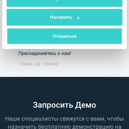
NSYS Group на Mobile Disrupt
2025
Настроить
понедельник 30 июня 2025
NSYS Group Team
8 и 9 июля 2025 года NSYS Group
Отказаться
представит Reeva на выставке Mobile
Disrupt 2025 в Майами, США.
Присоединяйтесь к нам!
1 мин. на чтение
Запросить Демо
Наши специалисты свяжутся с вами, чтобы
назначить бесплатную демонстрацию на