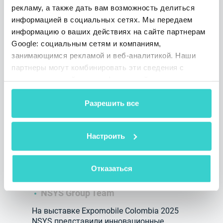
1 мин. на чтение
рекламу, а также дать вам возможность делиться
информацией в социальных сетях. Мы передаем
информацию о ваших действиях на сайте партнерам
Google: социальным сетям и компаниям,
занимающимся рекламой и веб-аналитикой. Наши
партнеры могут комбинировать эти сведения с
предоставленной вами информацией, а также
данными, которые они получили при использовании
вами их сервисов.
Разрешить все
Инсайты от CEO NSYS
Настроить
Григория Глазмана: инновации
и рост в Латинской Америке
Отказаться
вторник 30 сентября 2025
NSYS Group Team
На выставке Expomobile Colombia 2025
NSYS представили инновационные