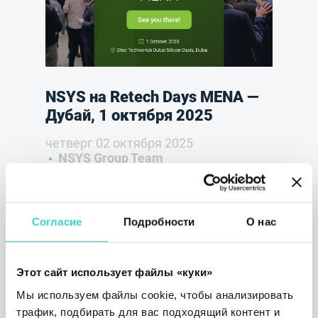
NSYS на Retech Days MENA —
Дубай, 1 октября 2025
четверг 02 октября 2025
NSYS Group Team
NSYS отправляется на Retech Days MENA
2025 в Дубай. Конференция объединяет
лидеров индустрии для ускорения
Согласие
Подробности
О нас
развития устойчивой экономики
устройств. Присоединяйтесь к нам 1
октября, чтобы узнать, как наши
Этот сайт использует файлы «куки»
автоматизированные решения могут
сделать ваши процессы быстрее, умнее и
Мы используем файлы cookie, чтобы анализировать
устойчивее.
трафик, подбирать для вас подходящий контент и