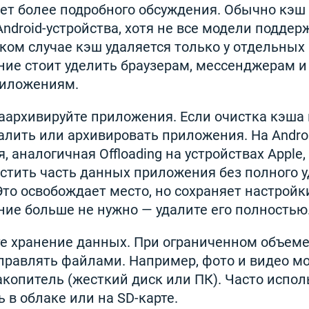
ет более подробного обсуждения. Обычно кэш
Android-устройства, хотя не все модели подде
аком случае кэш удаляется только у отдельны
ие стоит уделить браузерам, мессенджерам и
иложениям.
аархивируйте приложения. Если очистка кэша 
алить или архивировать приложения. На Andro
, аналогичная Offloading на устройствах Apple,
стить часть данных приложения без полного 
то освобождает место, но сохраняет настройки
ие больше не нужно — удалите его полностью
е хранение данных. При ограниченном объеме
правлять файлами. Например, фото и видео м
акопитель (жесткий диск или ПК). Часто исп
 в облаке или на SD-карте.