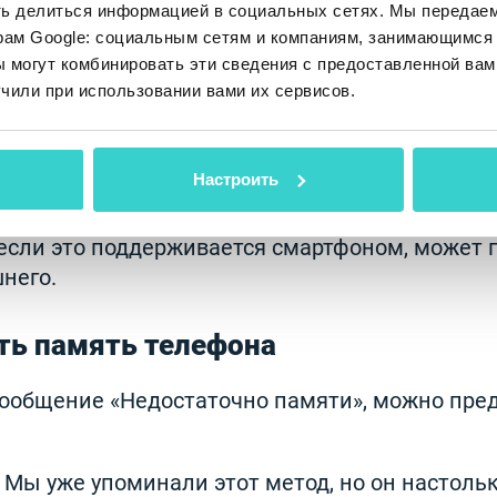
 архивировать, чтобы освободить место без 
ть делиться информацией в социальных сетях. Мы передае
рам Google: социальным сетям и компаниям, занимающимся 
 могут комбинировать эти сведения с предоставленной вам
чили при использовании вами их сервисов.
айлы
 необходимы для работы операционной систе
Настроить
ва. Они не подлежат удалению и занимают час
 файлы и логи со временем накапливаются. 
 если это поддерживается смартфоном, может 
него.
ть память телефона
сообщение «Недостаточно памяти», можно пре
 Мы уже упоминали этот метод, но он настоль