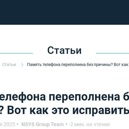
Статьи
Статьи
елефона переполнена 
 Вот как это исправит
я 2025
NSYS Group Team
2 мин. на чтение