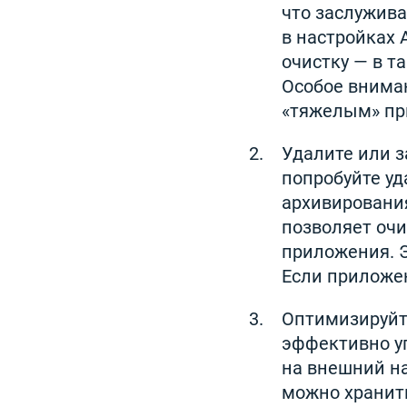
что заслужива
в настройках 
очистку — в т
Особое вниман
«тяжелым» пр
Удалите или з
попробуйте уд
архивирования
позволяет очи
приложения. Э
Если приложен
Оптимизируйт
эффективно у
на внешний н
можно хранить