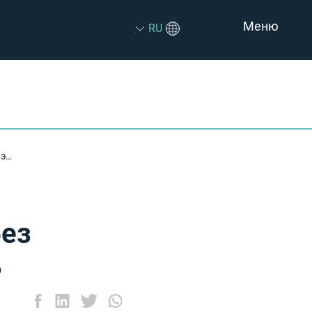
Меню
RU
Память телефона переполнена без причины? Вот как это исправить
без
ь