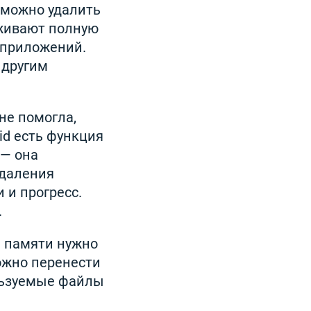
 можно удалить
рживают полную
х приложений.
 другим
не помогла,
id есть функция
 — она
удаления
 и прогресс.
.
 памяти нужно
ожно перенести
ользуемые файлы