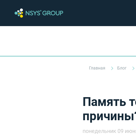
Главная
Блог
Память т
причины?
понедельник 09 июн