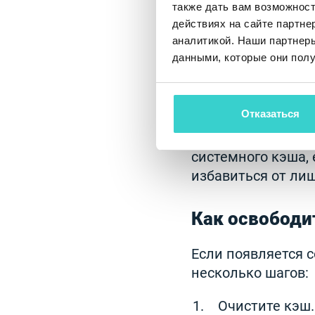
приложения можно
также дать вам возможнос
данных.
действиях на сайте партне
аналитикой. Наши партнеры
данными, которые они полу
Системные ф
Системные файлы
Отказаться
функций устройст
Однако временные
системного кэша,
избавиться от лиш
Как освободи
Если появляется 
несколько шагов:
Очистите кэш.