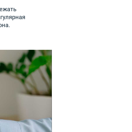
бежать
егулярная
она.