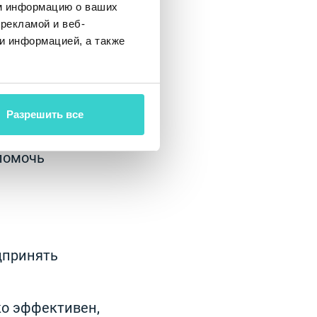
потери важных
м информацию о ваших
рекламой и веб-
и информацией, а также
мы и базовых
Разрешить все
ть памяти.
Очистка
помочь
дпринять
ко эффективен,