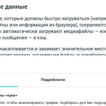
е данные
, которые должны быстро загружаться (напри
лы или информация из браузера), сохраняютс
ы автоматически загружают медиафайлы — из
е сообщения — в кэш.
накапливается и занимает значительное место
огает удалить устаревшие файлы и освободить
стройства.
ожений
Подробности
 сохранять и создавать данные, которые не в
е видны напрямую. Чтобы обнаружить такие ф
лы «куки»
зование памяти приложениями в настройках. 
e, чтобы анализировать трафик, подбирать для вас подход