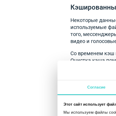
Кэшированны
Некоторые данные
используемые фай
того, мессенджер
видео и голосовы
Со временем кэш 
Очистка кэша пом
улучшить работу у
Данные прил
Согласие
Приложения могут
пользователю и н
Этот сайт использует фай
проверить исполь
Мы используем файлы cooki