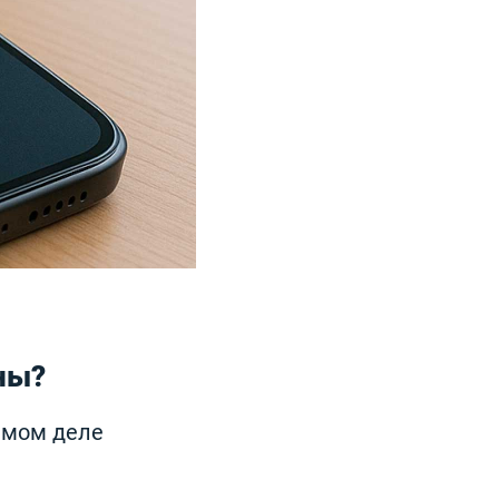
ны?
самом деле