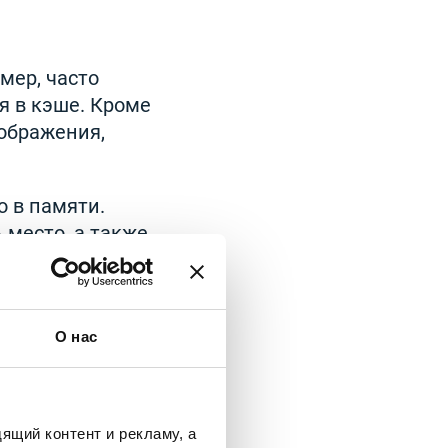
мер, часто
я в кэше. Кроме
ображения,
 в памяти.
 место, а также
О нас
сегда нужны
айлы, стоит
После этого
ящий контент и рекламу, а