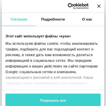
Согласие
Подробности
О нас
Этот сайт использует файлы «куки»
Мы используем файлы cookie, чтобы анализировать
трафик, подбирать для вас подходящий контент и
NSYS Group на EXPO MOBILE
рекламу, а также дать вам возможность делиться
2023
информацией в социальных сетях. Мы передаем
информацию о ваших действиях на сайте партнерам
вторник 13 июня 2023
Google: социальным сетям и компаниям,
Arina Zhuravel
занимающимся рекламой и веб-аналитикой. Наши
Очень скоро команда NSYS отправится в
партнеры могут комбинировать эти сведения с
новое путешествие с амбициозными
предоставленной вами информацией, а также
планами расширения нашего присутствия
данными, которые они получили при использовании
в Латинской Америке! Что ждет вас на
вами их сервисов.
Разрешить все
Expo Mobile 2023 Колумбия?