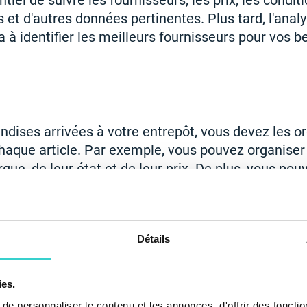
ntiel de suivre les fournisseurs, les prix, les condit
es et d'autres données pertinentes. Plus tard, l'anal
à identifier les meilleurs fournisseurs pour vos be
ndises arrivées à votre entrepôt, vous devez les or
aque article. Par exemple, vous pouvez organiser 
que, de leur état et de leur prix. De plus, vous pouv
 (SKU) pour faciliter le suivi de votre inventaire.
roduction
Détails
 entreprises ne réparent pas ou ne reconditionnent
tape peut s'appliquer à la plupart des flux de travail
ies.
 devez contrôler et suivre cette activité. Cela vous 
e personnaliser le contenu et les annonces, d'offrir des fonctio