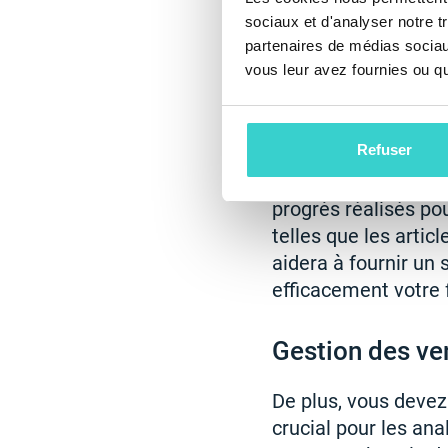
confondre un téléph
sociaux et d'analyser notre t
recueillir des infor
partenaires de médias sociaux
et d'autres détails 
vous leur avez fournies ou qu'
Suivi des comm
Refuser
Lorsque vous receve
progrès réalisés pou
telles que les arti
aidera à fournir un 
efficacement votre f
Gestion des ve
De plus, vous devez
crucial pour les an