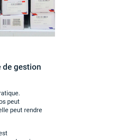
e de gestion
atique.
os peut
elle peut rendre
est