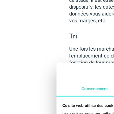
ce stade, il est esse
dispositifs, les dat
données vous aidera 
vos marges, etc.
Tri
Une fois les marcha
l'emplacement de ch
fonction de leur mar
numéros de référence
Réparations/p
Consentement
Bien que toutes les
dispositifs, cette é
Ce site web utilise des cook
vous le faites, vous
Les cookies nous permettent d