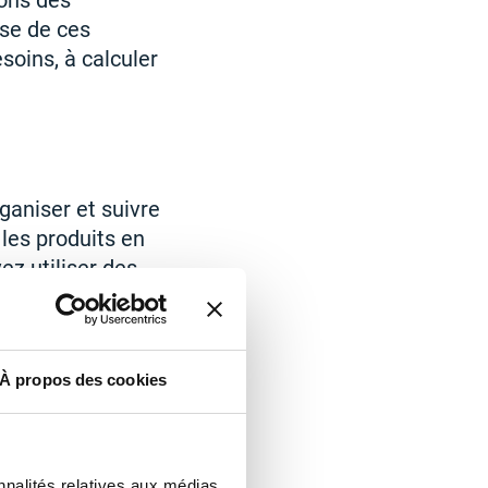
ions des
yse de ces
soins, à calculer
ganiser et suivre
les produits en
ez utiliser des
À propos des cookies
 pas les
. Cependant, si
évitera de
nnalités relatives aux médias