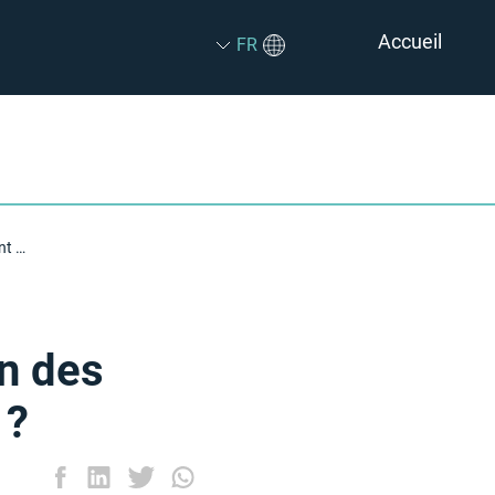
Accueil
FR
Qu'est-ce qu'un système de gestion des stocks et comment fonctionne-t-il ?
n des
 ?