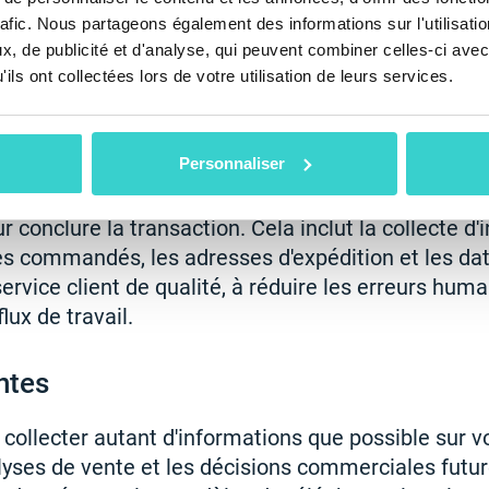
one non réparé avec un téléphone réparé. Il est i
rafic. Nous partageons également des informations sur l'utilisati
mations sur les réparations, les coûts associés, les
, de publicité et d'analyse, qui peuvent combiner celles-ci avec
pertinents.
ils ont collectées lors de votre utilisation de leurs services.
andes, emballage et expédition
Personnaliser
z une commande, vous devez l'enregistrer et suivr
r conclure la transaction. Cela inclut la collecte d
cles commandés, les adresses d'expédition et les da
service client de qualité, à réduire les erreurs huma
lux de travail.
ntes
 collecter autant d'informations que possible sur v
alyses de vente et les décisions commerciales futu