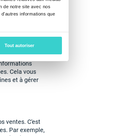
mportant de
on de notre site avec nos
 défauts corrigés
 d'autres informations que
Tout autoriser
e tous les
'informations
tes. Cela vous
ines et à gérer
os ventes. C'est
res. Par exemple,