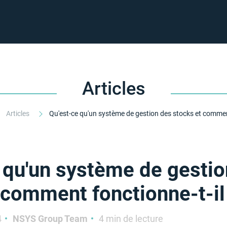
Articles
Articles
 qu'un système de gestio
 comment fonctionne-t-il
4
NSYS Group Team
4 min de lecture