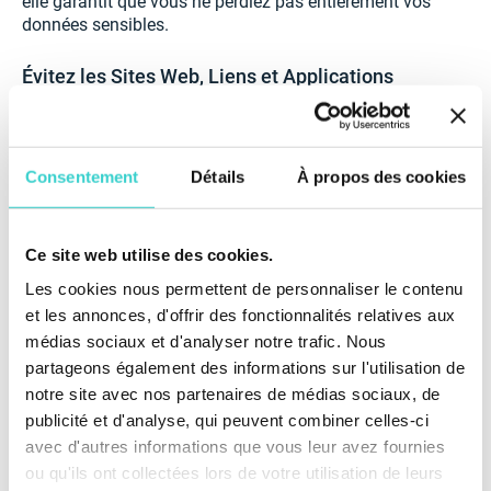
elle garantit que vous ne perdiez pas entièrement vos
données sensibles.
Évitez les Sites Web, Liens et Applications
Suspects
Il peut ne pas être évident de savoir ce que signifie
"suspect" dans ce contexte. Cependant, voici cinq
Consentement
Détails
À propos des cookies
conseils pour minimiser les risques d'attaques de
phishing :
Ce site web utilise des cookies.
Évitez les URL étranges et les sites web avec
beaucoup de publicités. Ne faites pas confiance
Les cookies nous permettent de personnaliser le contenu
aux sites qui utilisent "http://" au lieu de "https://".
et les annonces, d'offrir des fonctionnalités relatives aux
Le "https://" indique que le site web crypte vos
médias sociaux et d'analyser notre trafic. Nous
données, ce qui est plus sécurisé.
partageons également des informations sur l'utilisation de
notre site avec nos partenaires de médias sociaux, de
Survolez le lien avec votre souris pour vérifier qu'il
correspond bien à l'URL réelle.
publicité et d'analyse, qui peuvent combiner celles-ci
avec d'autres informations que vous leur avez fournies
Vérifiez toujours que vous êtes bien sur le site
ou qu'ils ont collectées lors de votre utilisation de leurs
officiel avant d'entrer des informations sensibles,