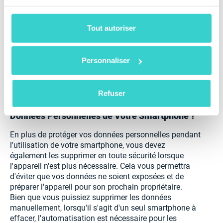
services.
comme des coordonnées bancaires.
Tout autoriser
Lisez les avis et vérifiez la note de l'application sur
une plateforme fiable avant de la télécharger.
Si vous recevez un e-mail inattendu d'une banque
Personnaliser
ou d'une organisation bien connue, contactez-les
directement via leur service client officiel.
Refuser
Comment Supprimer Définitivement les
Données Personnelles de Votre Smartphone ?
En plus de protéger vos données personnelles pendant
l'utilisation de votre smartphone, vous devez
également les supprimer en toute sécurité lorsque
l'appareil n'est plus nécessaire. Cela vous permettra
d'éviter que vos données ne soient exposées et de
préparer l'appareil pour son prochain propriétaire.
Bien que vous puissiez supprimer les données
manuellement, lorsqu'il s'agit d'un seul smartphone à
effacer, l'automatisation est nécessaire pour les