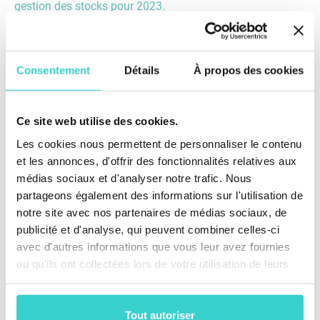
gestion des stocks pour 2023.
Consentement
Détails
À propos des cookies
Ce site web utilise des cookies.
Les cookies nous permettent de personnaliser le contenu
et les annonces, d'offrir des fonctionnalités relatives aux
médias sociaux et d'analyser notre trafic. Nous
partageons également des informations sur l'utilisation de
notre site avec nos partenaires de médias sociaux, de
publicité et d'analyse, qui peuvent combiner celles-ci
avec d'autres informations que vous leur avez fournies
ou qu'ils ont collectées lors de votre utilisation de leurs
Réduisez les pertes et les ruptures de stock de
services.
téléphones d’occasion dans votre entrepôt avec
NSYS Inventory, conçu pour les distributeurs de
Tout autoriser
téléphonie mobile