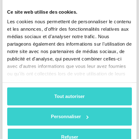
Ce site web utilise des cookies.
Les cookies nous permettent de personnaliser le contenu
et les annonces, d'offrir des fonctionnalités relatives aux
médias sociaux et d'analyser notre trafic. Nous
partageons également des informations sur l'utilisation de
Différences Régionales et Comment l’Automatisation
Réduit l’Écart
notre site avec nos partenaires de médias sociaux, de
Les disparités actuelles entre régions sont
publicité et d'analyse, qui peuvent combiner celles-ci
significatives. Selon CCS Insight :
avec d'autres informations que vous leur avez fournies
ou qu'ils ont collectées lors de votre utilisation de leurs
Plus de 75 % du traitement des appareils aux États-
services.
Unis est effectué avec une certaine automatisation.
L’Europe et l’APAC restent autour de 15 %.
Tout autoriser
Cependant, notre modélisation suggère que l’Europe et
l’APAC connaîtront la croissance la plus forte entre
Personnaliser
2027 et 2029 grâce à :
Des systèmes automatisés moins coûteux
Refuser