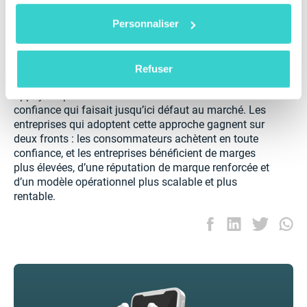
de certification. À mesure que l’industrie évolue, ces
Personnaliser
capacités passeront d’avantages compétitifs à de
véritables attentes du marché.
Des tests automatisés fournissant des données
Refuser
claires et vérifiables sur l’état des appareils —
appuyées par un certificat — instaurent un niveau de
confiance qui faisait jusqu’ici défaut au marché. Les
entreprises qui adoptent cette approche gagnent sur
deux fronts : les consommateurs achètent en toute
confiance, et les entreprises bénéficient de marges
plus élevées, d’une réputation de marque renforcée et
d’un modèle opérationnel plus scalable et plus
rentable.