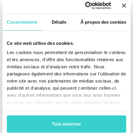
Consentement
Détails
À propos des cookies
Pourquoi les standards NSYS fonctionnent
Ce site web utilise des cookies.
Cohérence intégrée. Les diagnostics automatisés
Les cookies nous permettent de personnaliser le contenu
garantissent que chaque test est réalisé de la même
et les annonces, d'offrir des fonctionnalités relatives aux
manière, à chaque fois.
médias sociaux et d'analyser notre trafic. Nous
Intégrations fluides. Les API permettent aux données
partageons également des informations sur l'utilisation de
de circuler sans travail manuel ni contrôles dupliqués.
Durabilité avec ROI. Une meilleure diagnostique réduit
notre site avec nos partenaires de médias sociaux, de
les déchets tout en augmentant la valeur de revente.
publicité et d'analyse, qui peuvent combiner celles-ci
avec d'autres informations que vous leur avez fournies
La voie à suivre
ou qu'ils ont collectées lors de votre utilisation de leurs
services.
L’élévation des standards est un processus continu, et
NSYS continue d’élargir la notion de transparence —
Tout autoriser
des diagnostics via navigateur à la détection de
défauts assistée par l’IA, jusqu’à de nouveaux formats