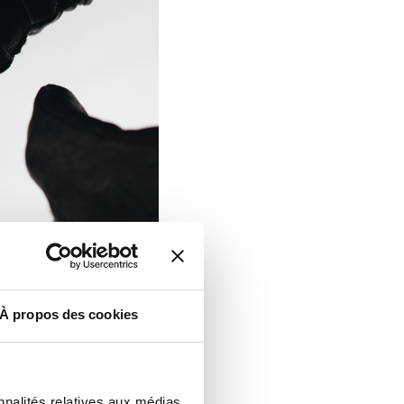
À propos des cookies
doute, ne prenez
nnalités relatives aux médias