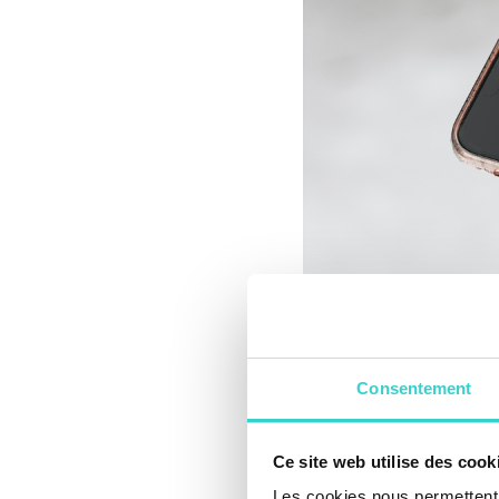
Consentement
Diagnostic du 
Ce site web utilise des cook
Tout d'abord, faite
Les cookies nous permettent d