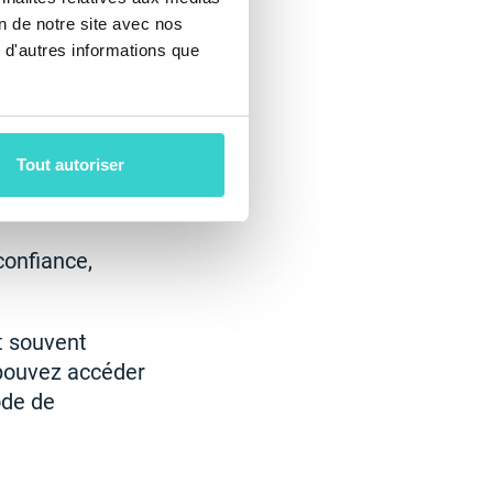
t sûre. Comment
on de notre site avec nos
ion du produit
 d'autres informations que
 produit, comme
-vous de choisir
réputés.
Tout autoriser
confiance,
t souvent
s pouvez accéder
ode de