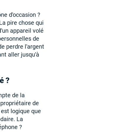
one d'occasion ?
La pire chose qui
d'un appareil volé
 personnelles de
e perdre l'argent
t aller jusqu'à
é ?
mpte de la
 propriétaire de
 est logique que
daire. La
léphone ?