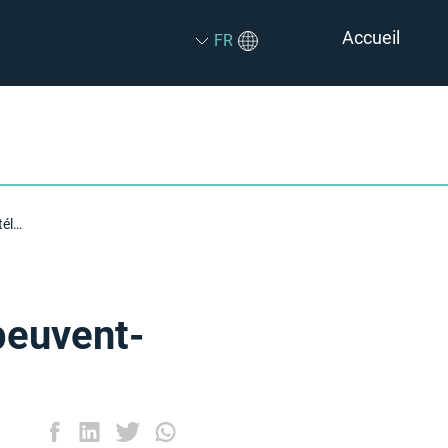
Accueil
FR
Comment les détaillants mobiles peuvent-ils identifier un téléphone volé ?
peuvent-