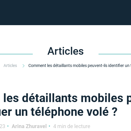
Articles
Articles
es détaillants mobiles 
fier un téléphone volé ?
023
Arina Zhuravel
4 min de lecture