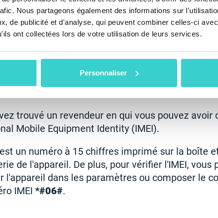
hoisissez une option plus chère, mais éprouvée e
rafic. Nous partageons également des informations sur l'utilisati
r de téléphones d'occasion peu fiable ? La descript
, de publicité et d'analyse, qui peuvent combiner celles-ci avec
 ou floue, surtout s'il est utilisé pour identifier le
ils ont collectées lors de votre utilisation de leurs services.
l'apparence ou des images montrant l'état. Assurez
e description détaillée et des profils de vendeurs 
Personnaliser
 l’IMEI du téléphone pour vol
vez trouvé un revendeur en qui vous pouvez avoir 
onal Mobile Equipment Identity (IMEI).
 est un numéro à 15 chiffres imprimé sur la boîte e
erie de l'appareil. De plus, pour vérifier l'IMEI, vou
r l'appareil dans les paramètres ou composer le c
éro IMEI
*#06#
.