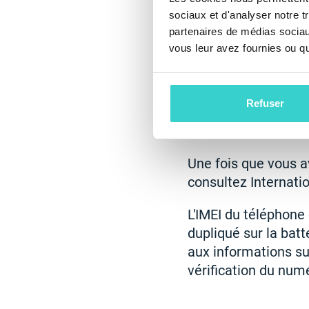
pas de risques et c
sociaux et d'analyser notre t
identifier un vendeu
partenaires de médias sociaux
peut être incomplète
vous leur avez fournies ou qu'
une description de 
des produits avec un
Refuser
Verification de
Une fois que vous a
consultez Internati
L'IMEI du téléphone
dupliqué sur la batt
aux informations su
vérification du num