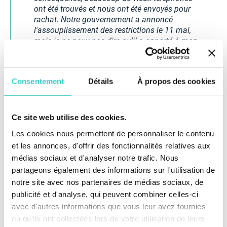
ont été trouvés et nous ont été envoyés pour
rachat. Notre gouvernement a annoncé
l'assouplissement des restrictions le 11 mai,
mais je ne peux pas dire qu'il a apporté à mon
entreprise des changements réels. Le nombre
de demandes a augmenté, mais pas tant.
Consentement
Détails
À propos des cookies
2. Par ailleurs, je vois comment le mouvement
des marchandises en France se rétablit et il a
déjà aidé notre activité. Récemment, nous
Ce site web utilise des cookies.
avons enfin obtenu plusieurs beaux et récents
portables, lesquels nous avons attendu depuis
Les cookies nous permettent de personnaliser le contenu
plus d'un mois.
et les annonces, d'offrir des fonctionnalités relatives aux
médias sociaux et d'analyser notre trafic. Nous
3. Le marché secondaire de la téléphonie
partageons également des informations sur l'utilisation de
mobile se stabilise maintenant et je pense qu'il
notre site avec nos partenaires de médias sociaux, de
commencera à retrouver son état normal en
publicité et d'analyse, qui peuvent combiner celles-ci
juin, lorsque la plupart des restrictions seront
avec d'autres informations que vous leur avez fournies
levées.
ou qu'ils ont collectées lors de votre utilisation de leurs