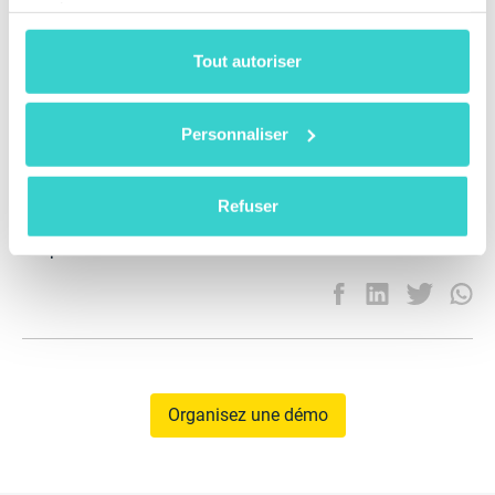
services.
Comme nous pouvons le voir, l'activité du commerce
de détail offline est liée par les restrictions et même
Tout autoriser
leur facilité partielle a un effet positif direct sur les
entreprises travaillant avec les téléphones mobiles.
Afin de maintenir votre entreprise opérationnelle
Personnaliser
quelles que soient les circonstances, vous pouvez
implémenter la solution NSYS Tools pour le télétravail
et l'activation sans fil des appareils, les diagnostics et
Refuser
l'effacement des données de votre stock de
téléphones mobiles.
Organisez une démo