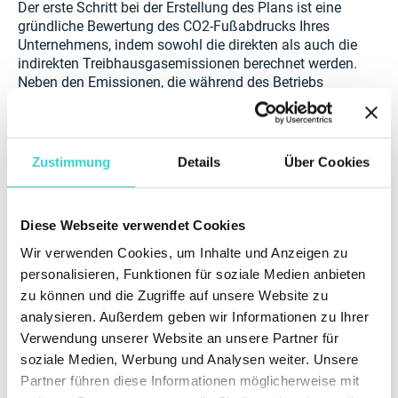
Der erste Schritt bei der Erstellung des Plans ist eine
gründliche Bewertung des CO2-Fußabdrucks Ihres
Unternehmens, indem sowohl die direkten als auch die
indirekten Treibhausgasemissionen berechnet werden.
Neben den Emissionen, die während des Betriebs
entstehen, müssen auch der Energieverbrauch, der
Transport und die Emissionen der Lieferkette
berücksichtigt werden.
Zustimmung
Details
Über Cookies
Recycling von Elektroschrott
Einzelhandelsunternehmen setzen normalerweise auf
Diese Webseite verwendet Cookies
Abfallreduzierung, indem sie die Verpackungsmenge
verringern und die Haltbarkeit von verderblichen Waren
Wir verwenden Cookies, um Inhalte und Anzeigen zu
optimieren. Gebrauchtgeräteunternehmen können
personalisieren, Funktionen für soziale Medien anbieten
jedoch nicht weniger Verpackungen verwenden, da
zu können und die Zugriffe auf unsere Website zu
elektronische Waren empfindlich sind.
analysieren. Außerdem geben wir Informationen zu Ihrer
Verwendung unserer Website an unsere Partner für
Nichtsdestotrotz können und sollten Telefon-
soziale Medien, Werbung und Analysen weiter. Unsere
Einzelhandelsunternehmen die Abfallmenge, die sie
produzieren, reduzieren. Der beste Weg, dies zu tun,
Partner führen diese Informationen möglicherweise mit