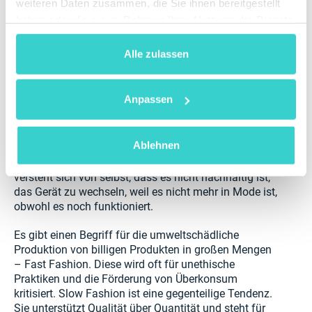
besteht darin, mit R2-Recyclern zusammenzuarbeiten,
weiteren Daten zusammen, die Sie ihnen bereitgestellt
die Elektroschrott verantwortungsbewusst gemäß
haben oder die sie im Rahmen Ihrer Nutzung der Dienste
internationalen Standards und gesetzlichen
gesammelt haben.
Anforderungen entsorgen.
Alle zulassen
Slow Fashion
Anpassen
Wie in der Modebranche werden auch im Bereich der
Geräte regelmäßig neue trendige Modelle
veröffentlicht. Einige Marken unterstützen dieses
Ablehnen
Konsumverhalten und produzieren ständig neue
Modelle und leicht unterschiedliche Accessoires. Es
versteht sich von selbst, dass es nicht nachhaltig ist,
das Gerät zu wechseln, weil es nicht mehr in Mode ist,
obwohl es noch funktioniert.
Es gibt einen Begriff für die umweltschädliche
Produktion von billigen Produkten in großen Mengen
– Fast Fashion. Diese wird oft für unethische
Praktiken und die Förderung von Überkonsum
kritisiert. Slow Fashion ist eine gegenteilige Tendenz.
Sie unterstützt Qualität über Quantität und steht für