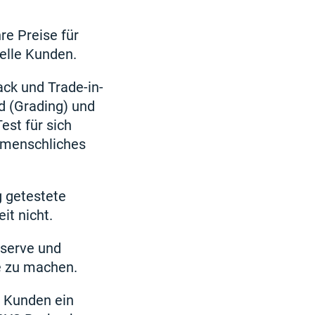
e Preise für
ielle Kunden.
ck und Trade-in-
d (Grading) und
st für sich
 menschliches
g getestete
it nicht.
serve und
e zu machen.
 Kunden ein