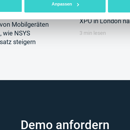
zu treffen. Es gib
Anpassen
ür
Chance, dies auf
 das genauer
XPO in London na
von Mobilgeräten
e, wie NSYS
3 min lesen
atz steigern
Demo anfordern