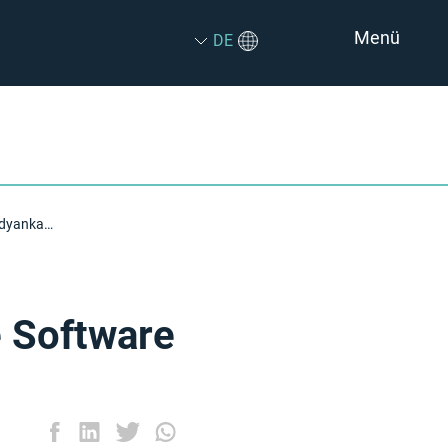
Menü
DE
NSYS Group entwickelte eine neue Software für Handyankauf und -Trade‑in
 Software