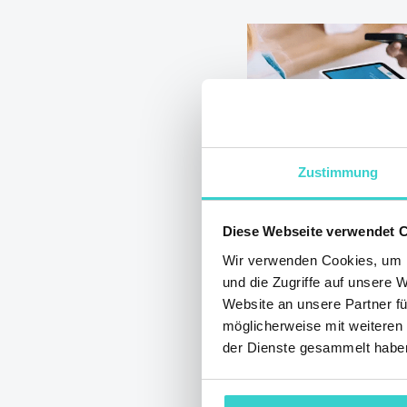
Zustimmung
Software für 
Diese Webseite verwendet 
Preise von al
Wir verwenden Cookies, um I
und die Zugriffe auf unsere 
bestimmt
Website an unsere Partner fü
möglicherweise mit weiteren
Donnerstag 07 Mai 2
Thursday 07 May 2
der Dienste gesammelt habe
Team
Wir veröffentlich