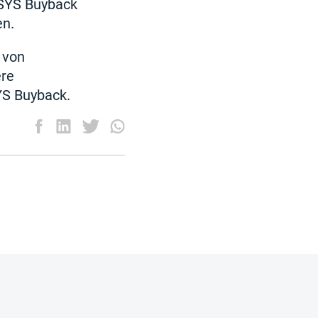
 NSYS Buyback
en.
 von
ere
YS Buyback.