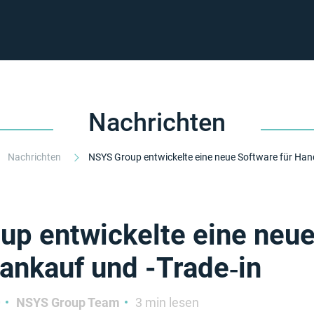
Nachrichten
Nachrichten
p entwickelte eine neue
ankauf und -Trade‑in
0
NSYS Group Team
3 min lesen