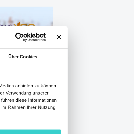
Über Cookies
urde
er Mobile
 Medien anbieten zu können
hrer Verwendung unserer
mmt bald
 führen diese Informationen
ie im Rahmen Ihrer Nutzung
20
NSYS Group Team
leid, dass wir keine
, Sie in Barcelona