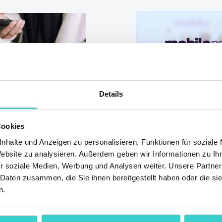
Details
Ankauf, die
MWC 2020 w
Cookies
ten Handys
abgesagt, ab
nhalte und Anzeigen zu personalisieren, Funktionen für soziale
Website zu analysieren. Außerdem geben wir Informationen zu I
News XPO ko
r soziale Medien, Werbung und Analysen weiter. Unsere Partner
 Daten zusammen, die Sie ihnen bereitgestellt haben oder die s
020
Dienstag 03 März 20
020 NSYS Group
n.
Es tut uns richtig 
Gelegenheit hatten
en unser neues