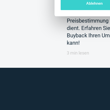
Ablehnen
Softwareprodukt f
Gerätebewertung,
Preisbestimmung 
dient. Erfahren Si
Buyback Ihren Ums
kann!
3 min lesen