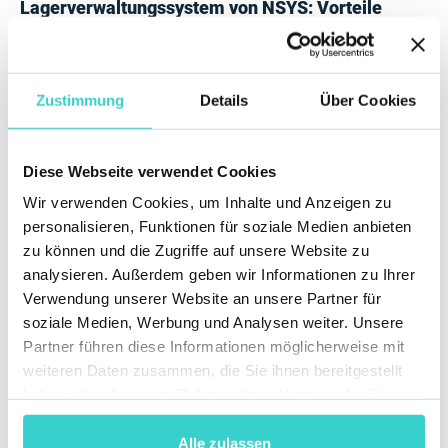
Lagerverwaltungssystem von NSYS: Vorteile
Erfahren Sie mehr über die profitabelsten
Vertriebskanäle.
Zustimmung
Details
Über Cookies
Arbeiten Sie problemlos mit mehreren Lagern und
Standorten.
Diese Webseite verwendet Cookies
Verwalten von Benutzerberechtigungen und Rollen.
Wir verwenden Cookies, um Inhalte und Anzeigen zu
Drucken Sie anpassbare Etiketten.
personalisieren, Funktionen für soziale Medien anbieten
zu können und die Zugriffe auf unsere Website zu
Kennen Sie alle Angaben zur Marge / Profit, die
analysieren. Außerdem geben wir Informationen zu Ihrer
automatisch berechnet werden.
Verwendung unserer Website an unsere Partner für
Verfolgen Sie Buchhaltung und Finanzen in einem
soziale Medien, Werbung und Analysen weiter. Unsere
Fenster.
Partner führen diese Informationen möglicherweise mit
weiteren Daten zusammen, die Sie ihnen bereitgestellt
haben oder die sie im Rahmen Ihrer Nutzung der Dienste
gesammelt haben.
Mit diesen Funktionen können Sie Ihren
Geschäftsworkflow verbessern und Ihr Geschäft auf
Alle zulassen