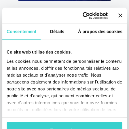
Rencontrez NSYS Group au
GSMX Barcelone 202
mercredi 07 février 2024
Consentement
Détails
À propos des cookies
NSYS Group Team
Du 24 au 28 février, nos représentants seront
Ce site web utilise des cookies.
heureux de vous voir au GSMX au World
Trade Center de Barcelone, Espagne !
Les cookies nous permettent de personnaliser le contenu
et les annonces, d'offrir des fonctionnalités relatives aux
3 min de lecture
médias sociaux et d'analyser notre trafic. Nous
partageons également des informations sur l'utilisation de
notre site avec nos partenaires de médias sociaux, de
publicité et d'analyse, qui peuvent combiner celles-ci
avec d'autres informations que vous leur avez fournies
ou qu'ils ont collectées lors de votre utilisation de leurs
services.