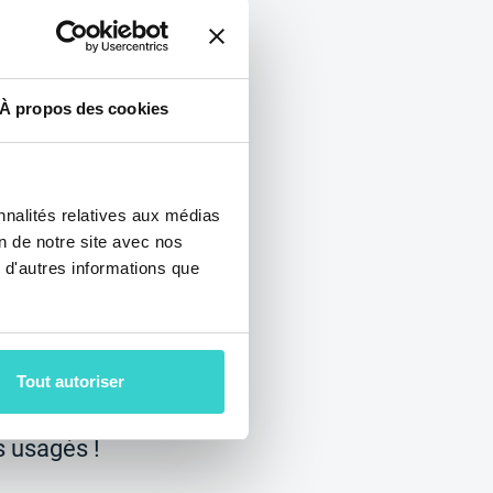
À propos des cookies
u Circular
nnalités relatives aux médias
on de notre site avec nos
2024
 d'autres informations que
quipe au Circular
ndres, Royaume-
ctobre, pour
Tout autoriser
lement votre
s usagés !