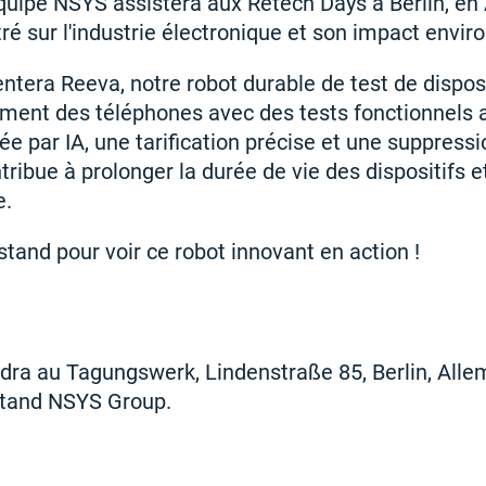
quipe NSYS assistera aux Retech Days à Berlin, en
é sur l'industrie électronique et son impact envi
ntera Reeva, notre robot durable de test de disposi
itement des téléphones avec des tests fonctionnels
tée par IA, une tarification précise et une suppressi
ribue à prolonger la durée de vie des dispositifs e
e.
stand pour voir ce robot innovant en action !
dra au Tagungswerk, Lindenstraße 85, Berlin, All
stand NSYS Group.