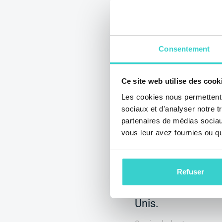
Consentement
Impressions 
Ce site web utilise des cook
Group sur G
Les cookies nous permettent d
2024
sociaux et d'analyser notre t
partenaires de médias sociaux
mercredi 23 octobre 
vous leur avez fournies ou qu'
NSYS Group Team
Découvrez les réfl
NSYS sur l'événem
Refuser
en octobre à Duba
Unis.