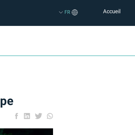
Accueil
FR
ope