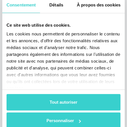
Consentement
Détails
À propos des cookies
Ce site web utilise des cookies.
Rencontrez NSYS Group au
Les cookies nous permettent de personnaliser le contenu
European Broker Meeting 2025
et les annonces, d'offrir des fonctionnalités relatives aux
à Dublin !
médias sociaux et d'analyser notre trafic. Nous
partageons également des informations sur l'utilisation de
vendredi 07 novembre 2025
notre site avec nos partenaires de médias sociaux, de
NSYS Group Team
publicité et d'analyse, qui peuvent combiner celles-ci
NSYS Group participera au European Broker
avec d'autres informations que vous leur avez fournies
Meeting 2025 à Dublin, présentant nos
ou qu'ils ont collectées lors de votre utilisation de leurs
dernières solutions d’automatisation et de
services.
diagnostic. Rencontrez notre équipe du 5 au
7 novembre pour explorer des façons plus
Tout autoriser
intelligentes d’optimiser le traitement des
appareils et maximiser leur valeur.
1 min de lecture
Personnaliser