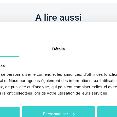
A lire aussi
Détails
ies.
e personnaliser le contenu et les annonces, d'offrir des fonctio
rafic. Nous partageons également des informations sur l'utilisati
, de publicité et d'analyse, qui peuvent combiner celles-ci avec
de NSYS
NSYS Group à
ils ont collectées lors de votre utilisation de leurs services.
C Malta 2025
2025
NSYS Group Team
mardi 27 mai 2025
N
Personnaliser