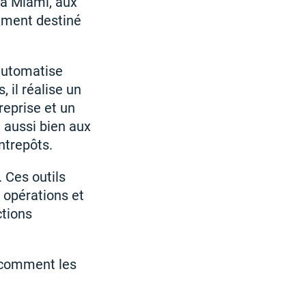
 à Miami, aux
ement destiné
 automatise
 il réalise un
reprise et un
 aussi bien aux
ntrepôts.
. Ces outils
s opérations et
ctions
r comment les