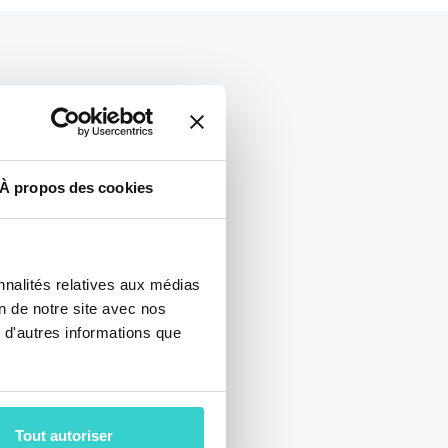
À propos des cookies
nnalités relatives aux médias
on de notre site avec nos
 d'autres informations que
 l’ITC Malta
SYS Group Team
Tout autoriser