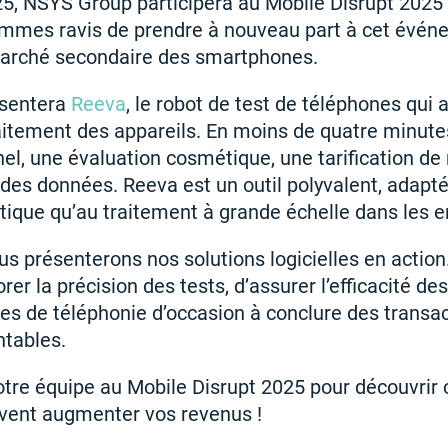
2025, NSYS Group participera au Mobile Disrupt 2025
ommes ravis de prendre à nouveau part à cet évén
marché secondaire des smartphones.
ésentera
Reeva
, le robot de test de téléphones qui
itement des appareils. En moins de quatre minutes,
el, une évaluation cosmétique, une tarification de 
 des données. Reeva est un outil polyvalent, adapté
tique qu’au traitement à grande échelle dans les e
us présenterons nos solutions logicielles en action
er la précision des tests, d’assurer l’efficacité de
ises de téléphonie d’occasion à conclure des transa
ntables.
otre équipe au Mobile Disrupt 2025 pour découvri
vent augmenter vos revenus !