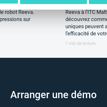
s participé à ITC
Du 17 au 20 juin, 
le robot Reeva.
Reeva à l’ITC Mal
pressions sur
découvrez comme
uniques peuvent 
l’efficacité de vot
1 min de lecture
Arranger une démo