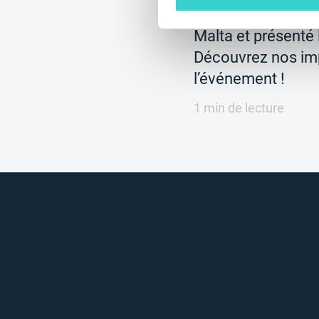
En juin, nous avon
Malta et présenté 
Découvrez nos im
l’événement !
1 min de lecture