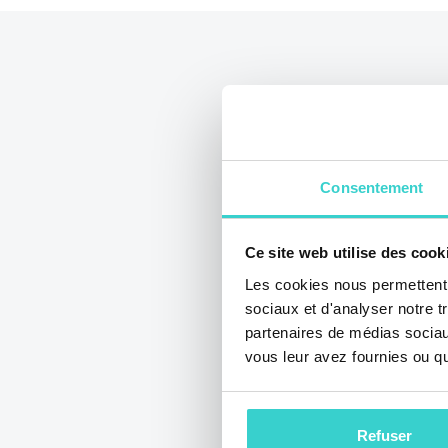
Consentement
Ce site web utilise des cook
Les cookies nous permettent d
sociaux et d'analyser notre t
partenaires de médias sociaux
Impressions 
vous leur avez fournies ou qu'
Group sur IT
mercredi 25 juin 2025
Refuser