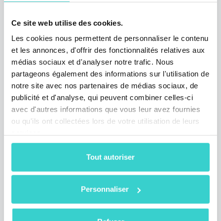
Ce site web utilise des cookies.
Les cookies nous permettent de personnaliser le contenu
Impressions de NSYS Group sur
et les annonces, d'offrir des fonctionnalités relatives aux
le Circular Markets 2025
médias sociaux et d'analyser notre trafic. Nous
partageons également des informations sur l'utilisation de
lundi 10 février 2025
notre site avec nos partenaires de médias sociaux, de
NSYS Group Team
publicité et d'analyse, qui peuvent combiner celles-ci
En février, notre équipe a assisté à Circular
avec d'autres informations que vous leur avez fournies
Markets pour échanger sur le développement
ou qu'ils ont collectées lors de votre utilisation de leurs
durable de l'industrie des appareils
services.
d'occasion. Lisez nos impressions sur
l'événement !
Tout autoriser
1 min de lecture
Personnaliser