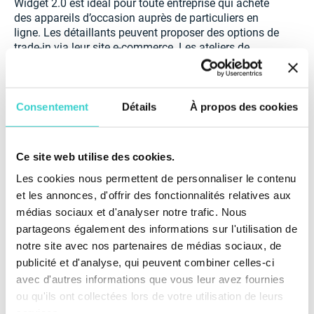
Widget 2.0 est idéal pour toute entreprise qui achète
des appareils d’occasion auprès de particuliers en
ligne. Les détaillants peuvent proposer des options de
trade-in via leur site e-commerce. Les ateliers de
réparation peuvent ouvrir un nouveau canal de rachat
sans embaucher. Les reconditionneurs et grossistes
peuvent recevoir des commandes qualifiées et prêtes
à traiter sans gestion manuelle. Même les opérateurs
Consentement
Détails
À propos des cookies
télécoms et marketplaces peuvent simplifier et
développer leur approvisionnement facilement.
Ce site web utilise des cookies.
En résumé, si votre activité dépend des téléphones
Les cookies nous permettent de personnaliser le contenu
d’occasion — Widget 2.0 est votre meilleur assistant
trade-in.
et les annonces, d'offrir des fonctionnalités relatives aux
médias sociaux et d'analyser notre trafic. Nous
Prêt à adopter Widget 2.0 ?
partageons également des informations sur l'utilisation de
notre site avec nos partenaires de médias sociaux, de
Pas besoin de l’intégrer ni de le former. Pas de salaire
publicité et d'analyse, qui peuvent combiner celles-ci
à verser.
avec d'autres informations que vous leur avez fournies
ou qu'ils ont collectées lors de votre utilisation de leurs
Une configuration unique — et votre gestionnaire
virtuel de rachat travaille 24/7, avec des résultats
services.