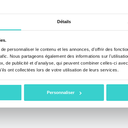
ipe de NSYS
que NSYS GROUP p
 au Mobile World
GSMA Mobile Wor
s à Los Angeles.
Americas 2018 
Détails
, dans notre
du 12 au 14 sept
ombreuses
Angeles.
ies.
lisées dans les
e personnaliser le contenu et les annonces, d'offrir des fonctio
1 min de lecture
sion et
rafic. Nous partageons également des informations sur l'utilisati
taient
, de publicité et d'analyse, qui peuvent combiner celles-ci avec
s avons rencontré
ils ont collectées lors de votre utilisation de leurs services.
ts et partenaires
que de nombreux
Personnaliser
potentiels de