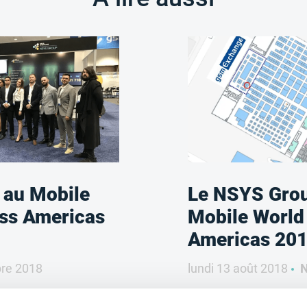
au Mobile
Le NSYS Group
ss Americas
Mobile World
Americas 20
re 2018
lundi 13 août 2018
N
Nous avons le pla