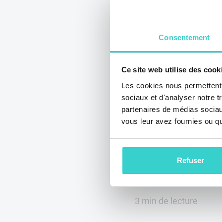
Récemment, l'équ
GROUP a participé
Congress America
Consentement
Comme d'habitude
pavillon où de n
Ce site web utilise des cook
entreprises spécia
Les cookies nous permettent d
téléphones d'occa
sociaux et d'analyser notre t
reconditionnés s'é
partenaires de médias sociaux
rassemblées. Nou
vous leur avez fournies ou qu'
de nombreux clien
existants, ainsi 
Refuser
nouveaux clients 
l'industrie.
3 min de lecture