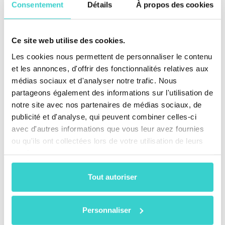
Consentement
Détails
À propos des cookies
Ce site web utilise des cookies.
Les cookies nous permettent de personnaliser le contenu
et les annonces, d'offrir des fonctionnalités relatives aux
médias sociaux et d'analyser notre trafic. Nous
partageons également des informations sur l'utilisation de
notre site avec nos partenaires de médias sociaux, de
publicité et d'analyse, qui peuvent combiner celles-ci
avec d'autres informations que vous leur avez fournies
ou qu'ils ont collectées lors de votre utilisation de leurs
services.
Inspectez les téléphones d’occasion à grande
échelle et obtenez des prix de reprise précis pour
Tout autoriser
les détaillants et distributeurs de téléphones avec
Reeva Nova
Personnaliser
Organisez une démo