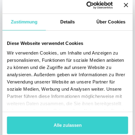
verändern. Unser professionelles Team war
eingeladen, daran teilzunehmen.
3 min lesen
Zustimmung
Details
Über Cookies
Diese Webseite verwendet Cookies
Wir verwenden Cookies, um Inhalte und Anzeigen zu
personalisieren, Funktionen für soziale Medien anbieten
zu können und die Zugriffe auf unsere Website zu
analysieren. Außerdem geben wir Informationen zu Ihrer
Verwendung unserer Website an unsere Partner für
soziale Medien, Werbung und Analysen weiter. Unsere
Partner führen diese Informationen möglicherweise mit
MWCA/CTIA, San Francisco,
weiteren Daten zusammen, die Sie ihnen bereitgestellt
USA, 12.-14. September 2017
haben oder die sie im Rahmen Ihrer Nutzung der Dienste
gesammelt haben.
Donnerstag 14 September 2017
Alle zulassen
NSYS Group Team