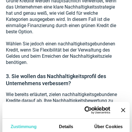
Grüne Kredite werden hauptsächlich verwendet, wenn
das Unternehmen eine klare Nachhaltigkeitsstrategie
hat und genau weiß, wie viel Geld für welche
Kategorien ausgegeben wird. In diesem Fall ist die
einmalige Finanzierung durch einen grünen Kredit die
beste Option.
Wählen Sie jedoch einen nachhaltigkeitsgebundenen
Kredit, wenn Sie Flexibilität bei der Verwaltung des
Geldes und beim Erreichen der Nachhaltigkeitsziele
benötigen.
3. Sie wollen das Nachhaltigkeitsprofil des
Unternehmens verbessern?
Wie bereits erläutert, zielen nachhaltigkeitsgebundene
Kredite darauf ab, Ihre Nachhaltigkeitsbewertung zu
steigern. Die Hauptgründe, warum sich Unternehmen
auf diese Merkmale konzentrieren, sind die Erhöhung
ihrer Chancen auf eine ESG-Investition und die
Reduzierung der negativen Auswirkungen ihrer
Zustimmung
Details
Über Cookies
Aktivitäten auf die Umwelt.