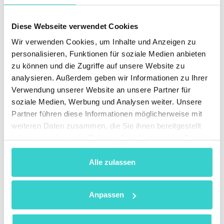
Grüne Kredite orientieren sich nicht an der Entwicklung
Diese Webseite verwendet Cookies
des Nachhaltigkeitsratings des Unternehmens. Sie
können daher von Unternehmen genutzt werden, die
Wir verwenden Cookies, um Inhalte und Anzeigen zu
keine langfristige Strategie verfolgen und zusätzliche
personalisieren, Funktionen für soziale Medien anbieten
Mittel für ein einmaliges Projekt erhalten möchten.
zu können und die Zugriffe auf unsere Website zu
analysieren. Außerdem geben wir Informationen zu Ihrer
Verwendung unserer Website an unsere Partner für
soziale Medien, Werbung und Analysen weiter. Unsere
Partner führen diese Informationen möglicherweise mit
weiteren Daten zusammen, die Sie ihnen bereitgestellt
haben oder die sie im Rahmen Ihrer Nutzung der Dienste
gesammelt haben.
Alle zulassen
Anpassen