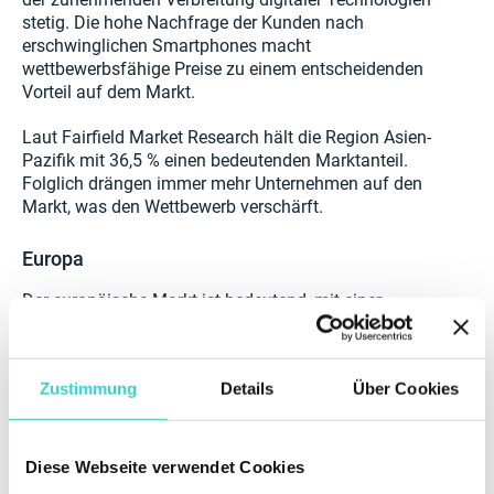
stetig. Die hohe Nachfrage der Kunden nach
erschwinglichen Smartphones macht
wettbewerbsfähige Preise zu einem entscheidenden
Vorteil auf dem Markt.
Laut Fairfield Market Research hält die Region Asien-
Pazifik mit 36,5 % einen bedeutenden Marktanteil.
Folglich drängen immer mehr Unternehmen auf den
Markt, was den Wettbewerb verschärft.
Europa
Der europäische Markt ist bedeutend, mit einer
erwarteten CAGR von 9,8% von 2024 bis 2033, laut
Custom Market Insights. Die Länder mit den größten
Marktanteilen in der Region sind Deutschland,
Zustimmung
Details
Über Cookies
Großbritannien
und
Frankreich
.
Das Wachstum des Sekundärmarktes für
Smartphones in Europa wird durch Nachhaltigkeit und
Diese Webseite verwendet Cookies
Kosteneffizienz angetrieben. Darüber hinaus