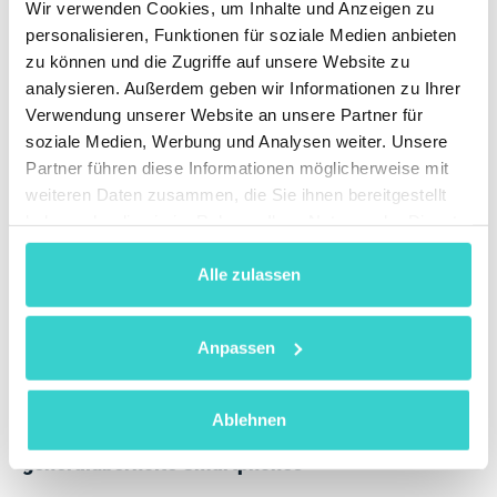
Wir verwenden Cookies, um Inhalte und Anzeigen zu
unterstützen regionale Vorschriften die Branche
personalisieren, Funktionen für soziale Medien anbieten
aufgrund ihrer positiven Umweltauswirkungen.
zu können und die Zugriffe auf unsere Website zu
analysieren. Außerdem geben wir Informationen zu Ihrer
Verwendung unserer Website an unsere Partner für
soziale Medien, Werbung und Analysen weiter. Unsere
Partner führen diese Informationen möglicherweise mit
weiteren Daten zusammen, die Sie ihnen bereitgestellt
haben oder die sie im Rahmen Ihrer Nutzung der Dienste
gesammelt haben.
Alle zulassen
Anpassen
Ablehnen
Markttrends für gebrauchte und
generalüberholte Smartphones