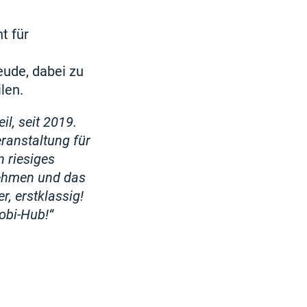
t für
eude, dabei zu
len.
l, seit 2019.
ranstaltung für
 riesiges
nehmen und das
, erstklassig!
obi-Hub!