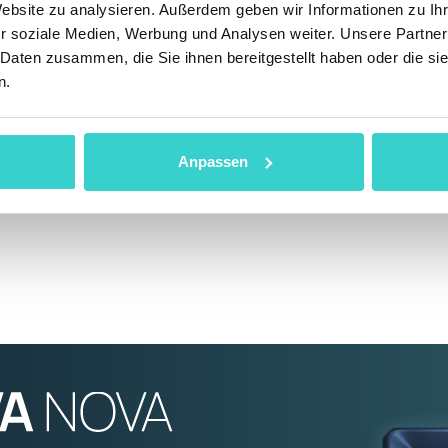
Website zu analysieren. Außerdem geben wir Informationen zu I
r soziale Medien, Werbung und Analysen weiter. Unsere Partner
 alte Bekannte aus der Branche wiederzutreffen und
 Daten zusammen, die Sie ihnen bereitgestellt haben oder die s
lich geht es im Geschäftsleben vor allem um Mensc
n.
hr eindrücklich daran,
Development Managerin bei der NSYS Group.
Anpassen
nstaltern des Events und freuen uns schon jetzt 