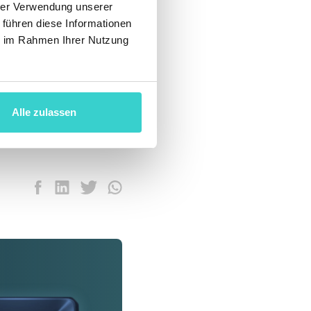
hrer Verwendung unserer
 führen diese Informationen
 neue Kontakte zu
ie im Rahmen Ihrer Nutzung
hen – und die ITC
Alle zulassen
auf die Teilnahme