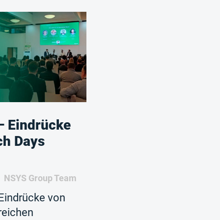
 Eindrücke
ch Days
NSYS Group Team
Eindrücke von
reichen