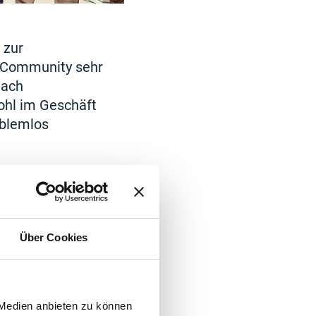
 zur
r Community sehr
nach
wohl im Geschäft
oblemlos
sich mit
 sehr über das
owie unsere
e
Über Cookies
en und
 Medien anbieten zu können