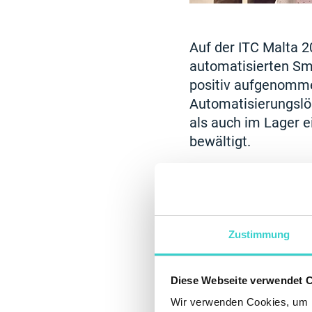
Auf der ITC Malta 
automatisierten Sm
positiv aufgenomme
Automatisierungslös
als auch im Lager 
bewältigt.
Die Teilnahme
Branchenexper
starke Interes
Software-Tools
Zustimmung
Veranstaltunge
nachhaltigen T
Diese Webseite verwendet 
Wir verwenden Cookies, um I
— Daria, Key Accou