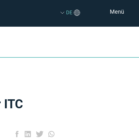
Menü
DE
 ITC