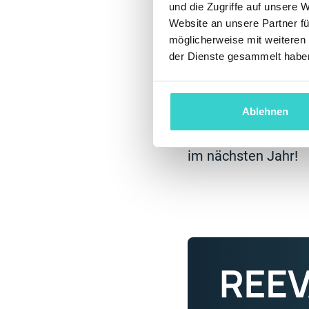
und die Zugriffe auf unsere 
Website an unsere Partner fü
Es ist schön,
möglicherweise mit weiteren
knüpfen. Letzt
der Dienste gesammelt habe
erinnert uns se
— Maria, Business 
Ablehnen
Wir danken den Vera
im nächsten Jahr!