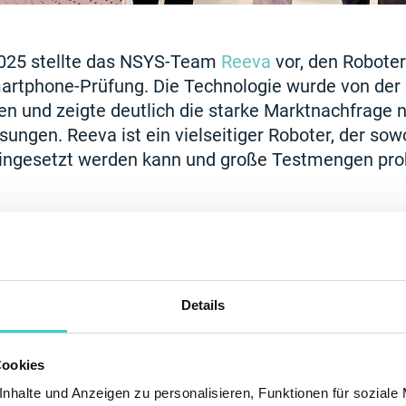
2025 stellte das NSYS-Team
Reeva
vor, den Roboter
artphone-Prüfung. Die Technologie wurde von de
n und zeigte deutlich die starke Marktnachfrage 
ungen. Reeva ist ein vielseitiger Roboter, der so
eingesetzt werden kann und große Testmengen pr
 an der ITC Malta war eine großartige Gelegenheit, 
ten aus ganz Europa auszutauschen. Wir haben uns
se an unseren Lösungen gefreut – darunter Reeva s
 zur Automatisierung der Gerätebearbeitung. Solch
Details
n bestätigen den wachsenden Bedarf an intelligent
echnologien in der Refurbished-Elektronikbranche!
Cookies
nhalte und Anzeigen zu personalisieren, Funktionen für soziale
nt Managerin bei der NSYS Group.