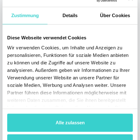
Das NSYS-Team hat zum ersten Mal in den
Zustimmung
Details
Über Cookies
USA seinen Reeva-Roboter präsentiert! Lesen
Sie unsere Highlights der Veranstaltung.
3 min lesen
Diese Webseite verwendet Cookies
Wir verwenden Cookies, um Inhalte und Anzeigen zu
personalisieren, Funktionen für soziale Medien anbieten
zu können und die Zugriffe auf unsere Website zu
analysieren. Außerdem geben wir Informationen zu Ihrer
Verwendung unserer Website an unsere Partner für
soziale Medien, Werbung und Analysen weiter. Unsere
Partner führen diese Informationen möglicherweise mit
weiteren Daten zusammen, die Sie ihnen bereitgestellt
haben oder die sie im Rahmen Ihrer Nutzung der Dienste
NSYS Group bei TenMeetings
gesammelt haben.
Alle zulassen
24
Montag 22 April 2024