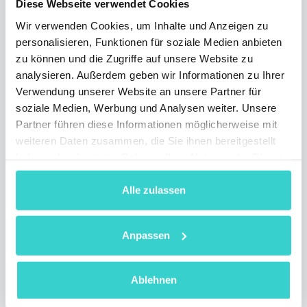
Diese Webseite verwendet Cookies
Wir verwenden Cookies, um Inhalte und Anzeigen zu
NSYS Test App ist im AppStore
personalisieren, Funktionen für soziale Medien anbieten
und bei Google Play erhältlich
zu können und die Zugriffe auf unsere Website zu
Mittwoch 13 März 2019
analysieren. Außerdem geben wir Informationen zu Ihrer
NSYS Group Team
Verwendung unserer Website an unsere Partner für
soziale Medien, Werbung und Analysen weiter. Unsere
NSYS Test, eine App zur Handy-Diagnose, ist
Partner führen diese Informationen möglicherweise mit
jetzt im AppStore und bei Google Play
weiteren Daten zusammen, die Sie ihnen bereitgestellt
verfügbar! Prüfen Sie alle Funktionen
innerhalb einer Minute: Netzwerk, LCD, Akku,
haben oder die sie im Rahmen Ihrer Nutzung der Dienste
Wi-Fi, Audio, Tasten, Sensoren, Kameras, etc.
gesammelt haben.
Alle zulassen
3 min lesen
Anpassen
Ablehnen