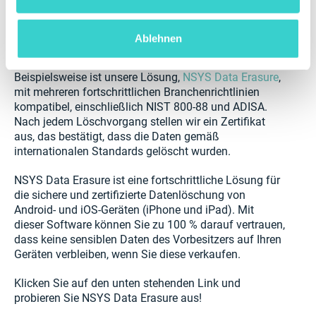
Option ist, sollten sich Softwareanbieter nicht auf
diese eine Option beschränken. Wählen Sie Software
mit mehreren Zertifizierungen, um die Sicherheit Ihrer
Ablehnen
Daten zu gewährleisten.
Beispielsweise ist unsere Lösung,
NSYS Data Erasure
,
mit mehreren fortschrittlichen Branchenrichtlinien
kompatibel, einschließlich NIST 800-88 und ADISA.
Nach jedem Löschvorgang stellen wir ein Zertifikat
aus, das bestätigt, dass die Daten gemäß
internationalen Standards gelöscht wurden.
NSYS Data Erasure ist eine fortschrittliche Lösung für
die sichere und zertifizierte Datenlöschung von
Android- und iOS-Geräten (iPhone und iPad). Mit
dieser Software können Sie zu 100 % darauf vertrauen,
dass keine sensiblen Daten des Vorbesitzers auf Ihren
Geräten verbleiben, wenn Sie diese verkaufen.
Klicken Sie auf den unten stehenden Link und
probieren Sie NSYS Data Erasure aus!