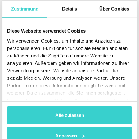
Zustimmung
Details
Über Cookies
Bei der physischen Vernichtung von Dokumenten oder
Datenspeichern ist es wichtig, dass Sie die beste
Ausrüstung verwenden, die Ihren Anforderungen
entspricht. NAID unterstützt Sie nicht nur bei der
Diese Webseite verwendet Cookies
Auswahl der besten Optionen, sondern hilft Ihnen auch
Wir verwenden Cookies, um Inhalte und Anzeigen zu
beim Recycling am Ende des Lebenszyklus. NAID weiß
um die Bedeutung eines verantwortungsvollen
personalisieren, Funktionen für soziale Medien anbieten
Managements von Elektroschrott
und unterstützt
zu können und die Zugriffe auf unsere Website zu
Unternehmen bei der Minimierung ihres CO2-
analysieren. Außerdem geben wir Informationen zu Ihrer
Fußabdrucks.
Verwendung unserer Website an unsere Partner für
soziale Medien, Werbung und Analysen weiter. Unsere
Ist NAID AAA die beste Zertifizierung für
Partner führen diese Informationen möglicherweise mit
Softwareanbieter?
weiteren Daten zusammen, die Sie ihnen bereitgestellt
haben oder die sie im Rahmen Ihrer Nutzung der Dienste
In der heutigen Zeit, in der sich die
gesammelt haben.
Sicherheitsstandards ständig weiterentwickeln, um
den verschiedenen Cyber-Bedrohungen zu begegnen,
Alle zulassen
kann eine Zertifizierung nicht alle
Datenschutzanforderungen eines Unternehmens
erfüllen. Obwohl die NAID-Zertifizierung eine gute
Anpassen